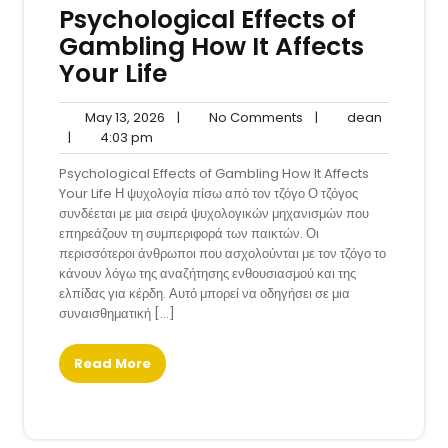
Psychological Effects of
Gambling How It Affects
Your Life
May
No
dean
May 13, 2026
|
No Comments
|
dean
4:03
13,
Comments
|
4:03 pm
pm
2026
Psychological Effects of Gambling How It Affects
Your Life Η ψυχολογία πίσω από τον τζόγο Ο τζόγος
συνδέεται με μια σειρά ψυχολογικών μηχανισμών που
επηρεάζουν τη συμπεριφορά των παικτών. Οι
περισσότεροι άνθρωποι που ασχολούνται με τον τζόγο το
κάνουν λόγω της αναζήτησης ενθουσιασμού και της
ελπίδας για κέρδη. Αυτό μπορεί να οδηγήσει σε μια
συναισθηματική […]
Read More