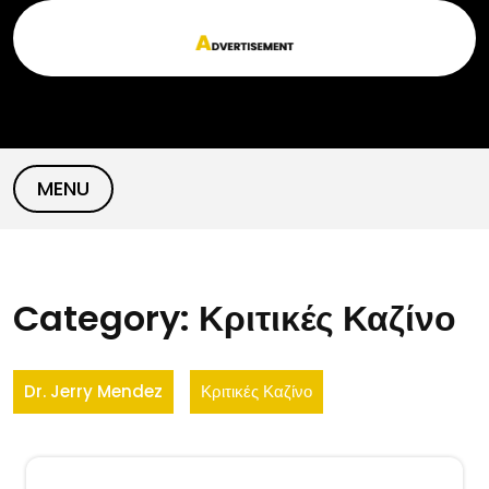
Skip
to
content
MENU
Category:
Κριτικές Καζίνο
Dr. Jerry Mendez
Κριτικές Καζίνο