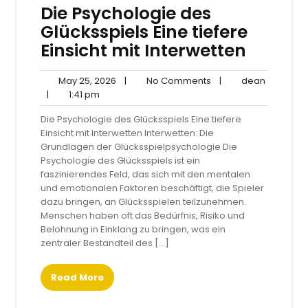
Die Psychologie des
Glücksspiels Eine tiefere
Einsicht mit Interwetten
May
No
dean
May 25, 2026
|
No Comments
|
dean
1:41
25,
Comments
|
1:41 pm
pm
2026
Die Psychologie des Glücksspiels Eine tiefere
Einsicht mit Interwetten Interwetten: Die
Grundlagen der Glücksspielpsychologie Die
Psychologie des Glücksspiels ist ein
faszinierendes Feld, das sich mit den mentalen
und emotionalen Faktoren beschäftigt, die Spieler
dazu bringen, an Glücksspielen teilzunehmen.
Menschen haben oft das Bedürfnis, Risiko und
Belohnung in Einklang zu bringen, was ein
zentraler Bestandteil des […]
Read More