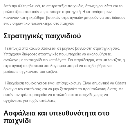
Από την άλλη πλευρά, τα επιτραπέζια παιχνίδια, όπως η ρουλέτα και το
μπλακτζακ, απαιτούν περισσότερη στρατηγική. Η κατανόηση των
κανόνων και η εκμάθηση βασικών στρατηγικών μπορούν να σας δώσουν
έναν σημαντικό πλεονέκτημα στο παιχνίδι.
Στρατηγικές παιχνιδιού
Η επιτυχία στα καζίνο βασίζεται σε μεγάλο βαθμό στη στρατηγική σας.
Υπάρχουν διάφορες στρατηγικές που μπορείτε να ακολουθήσετε,
ανάλογα με το παιχνίδι που επιλέγετε. Για παράδειγμα, στο μπλακτζακ, η
στρατηγική του βασικού υπολογισμού μπορεί να σας βοηθήσει να
μειώσετε τη γκανιότα του καζίνο.
Η διαχείριση του bankroll είναι επίσης κρίσιμη. Είναι σημαντικό να θέσετε
όρια για τον εαυτό σας και να μην ξεπερνάτε το προϋπολογισμό σας. Με
αυτόν τον τρόπο, μπορείτε να απολαύσετε το παιχνίδι χωρίς να
αγχώνεστε για τυχόν απώλειες.
Ασφάλεια και υπευθυνότητα στο
παιχνίδι