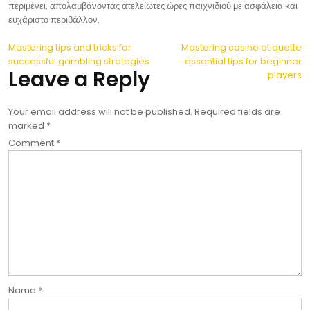
περιμένει, απολαμβάνοντας ατελείωτες ώρες παιχνιδιού με ασφάλεια και
ευχάριστο περιβάλλον.
Post
Mastering tips and tricks for
Mastering casino etiquette
successful gambling strategies
essential tips for beginner
navigation
Leave a Reply
players
Your email address will not be published.
Required fields are
marked
*
Comment
*
Name
*