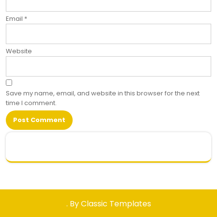
Email
*
Website
Save my name, email, and website in this browser for the next
time I comment.
.
By Classic Templates