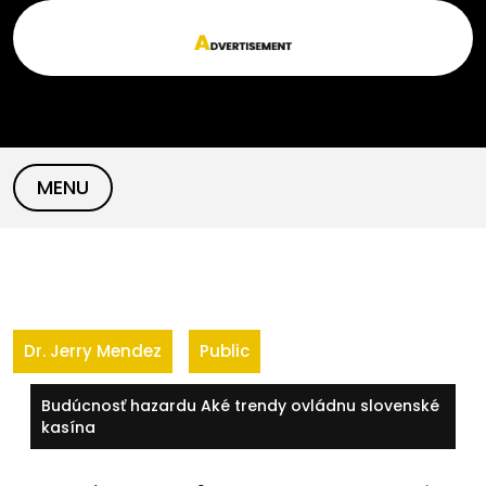
Skip
to
content
MENU
Dr. Jerry Mendez
Public
Budúcnosť hazardu Aké trendy ovládnu slovenské
kasína