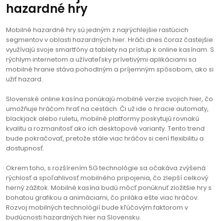
hazardné hry
Mobilné hazardné hry sú jedným z najrýchlejšie rastúcich
segmentov v oblasti hazardných hier. Hráči dnes čoraz častejšie
využívajú svoje smartfóny a tablety na prístup k online kasínam. S
rýchlym internetom a užívateľsky prívetivými aplikáciami sa
mobilné hranie stáva pohodlným a príjemným spôsobom, ako si
užiť hazard.
Slovenské online kasína ponúkajú mobilné verzie svojich hier, čo
umožňuje hráčom hrať na cestách. Či už ide o hracie automaty,
blackjack alebo ruletu, mobilné platformy poskytujú rovnakú
kvalitu a rozmanitosť ako ich desktopové varianty. Tento trend
bude pokračovať, pretože stále viac hráčov si cení flexibilitu a
dostupnosť.
Okrem toho, s rozšírením 5G technológie sa očakáva zvýšená
rýchlosť a spoľahlivosť mobilného pripojenia, čo zlepší celkový
herný zážitok. Mobilné kasína budú môcť ponúknuť zložitšie hry s
bohatou grafikou a animáciami, čo priláka ešte viac hráčov.
Rozvoj mobilných technológií bude kľúčovým faktorom v
budúcnosti hazardných hier na Slovensku.