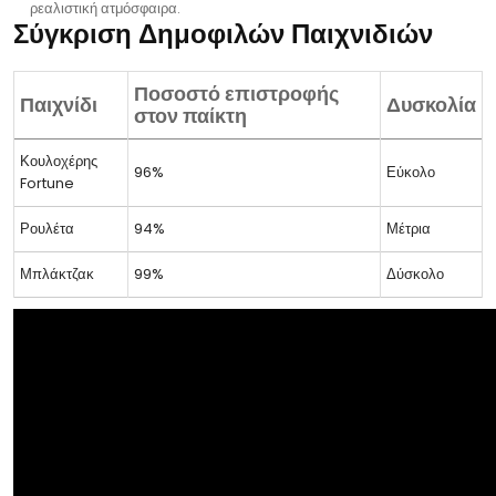
ρεαλιστική ατμόσφαιρα.
Σύγκριση Δημοφιλών Παιχνιδιών
Ποσοστό επιστροφής
Παιχνίδι
Δυσκολία
στον παίκτη
Κουλοχέρης
96%
Εύκολο
Fortune
Ρουλέτα
94%
Μέτρια
Μπλάκτζακ
99%
Δύσκολο