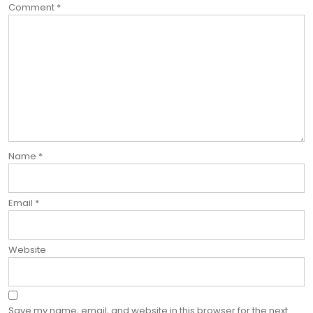
Comment
*
Name
*
Email
*
Website
Save my name, email, and website in this browser for the next