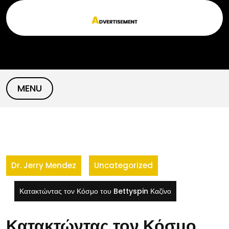
Skip
to
content
MENU
Dr. Jerry Mendez
Uncategorized
Κατακτώντας τον Κόσμο του Bettyspin Καζίνο
Κατακτώντας τον Κόσμο