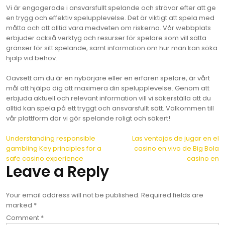
Vi är engagerade i ansvarsfullt spelande och strävar efter att ge
en trygg och effektiv spelupplevelse. Det är viktigt att spela med
måtta och att alltid vara medveten om riskerna. Vår webbplats
erbjuder också verktyg och resurser för spelare som vill sätta
gränser för sitt spelande, samt information om hur man kan söka
hjälp vid behov.
Oavsett om du är en nybörjare eller en erfaren spelare, är vårt
mål att hjälpa dig att maximera din spelupplevelse. Genom att
erbjuda aktuell och relevant information vill vi säkerställa att du
alltid kan spela på ett tryggt och ansvarsfullt sätt. Välkommen till
vår plattform där vi gör spelande roligt och säkert!
Post
Understanding responsible
Las ventajas de jugar en el
gambling Key principles for a
casino en vivo de Big Bola
navigation
safe casino experience
casino en
Leave a Reply
Your email address will not be published.
Required fields are
marked
*
Comment
*