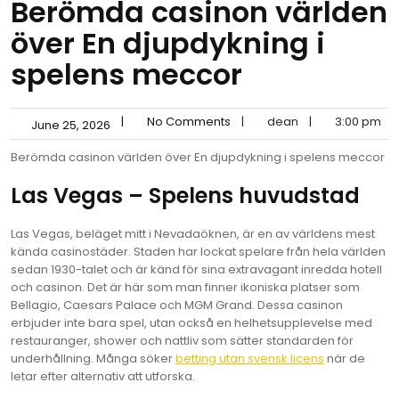
Berömda casinon världen
över En djupdykning i
spelens meccor
|
No Comments
|
dean
|
3:00 pm
June 25, 2026
Berömda casinon världen över En djupdykning i spelens meccor
Las Vegas – Spelens huvudstad
Las Vegas, beläget mitt i Nevadaöknen, är en av världens mest
kända casinostäder. Staden har lockat spelare från hela världen
sedan 1930-talet och är känd för sina extravagant inredda hotell
och casinon. Det är här som man finner ikoniska platser som
Bellagio, Caesars Palace och MGM Grand. Dessa casinon
erbjuder inte bara spel, utan också en helhetsupplevelse med
restauranger, shower och nattliv som sätter standarden för
underhållning. Många söker
betting utan svensk licens
när de
letar efter alternativ att utforska.