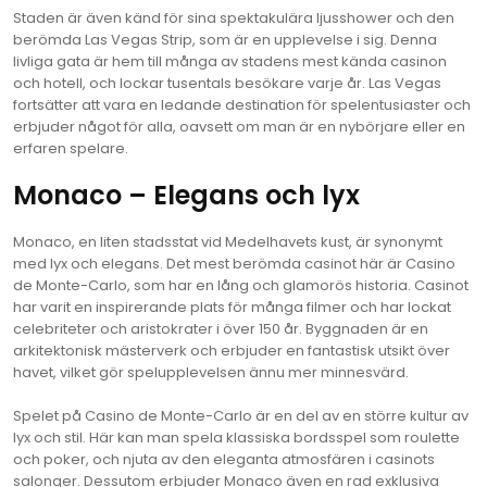
Staden är även känd för sina spektakulära ljusshower och den
berömda Las Vegas Strip, som är en upplevelse i sig. Denna
livliga gata är hem till många av stadens mest kända casinon
och hotell, och lockar tusentals besökare varje år. Las Vegas
fortsätter att vara en ledande destination för spelentusiaster och
erbjuder något för alla, oavsett om man är en nybörjare eller en
erfaren spelare.
Monaco – Elegans och lyx
Monaco, en liten stadsstat vid Medelhavets kust, är synonymt
med lyx och elegans. Det mest berömda casinot här är Casino
de Monte-Carlo, som har en lång och glamorös historia. Casinot
har varit en inspirerande plats för många filmer och har lockat
celebriteter och aristokrater i över 150 år. Byggnaden är en
arkitektonisk mästerverk och erbjuder en fantastisk utsikt över
havet, vilket gör spelupplevelsen ännu mer minnesvärd.
Spelet på Casino de Monte-Carlo är en del av en större kultur av
lyx och stil. Här kan man spela klassiska bordsspel som roulette
och poker, och njuta av den eleganta atmosfären i casinots
salonger. Dessutom erbjuder Monaco även en rad exklusiva