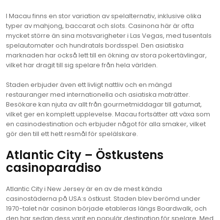
I Macau finns en stor variation av spelalternativ, inklusive olika
typer av mahjong, baccarat och slots. Casinona här är ofta
mycket större än sina motsvarigheter i Las Vegas, med tusentals
spelautomater och hundratals bordsspel. Den asiatiska
marknaden har också lett till en ökning av stora pokertävlingar,
vilket har dragit till sig spelare från hela världen.
Staden erbjuder även ett livligt nattliv och en mängd
restauranger med internationella och asiatiska maträtter.
Besökare kan njuta av allt från gourmetmiddagar till gatumat,
vilket ger en komplett upplevelse. Macau fortsätter att växa som
en casinodestination och erbjuder något för alla smaker, vilket
gör den till ett hett resmål för spelälskare.
Atlantic City – Östkustens
casinoparadiso
Atlantic City i New Jersey är en av de mest kända
casinostäderna på USA:s östkust. Staden blev berömd under
1970-talet när casinon började etableras längs Boardwalk, och
den har sedan dess varit en populär destination för spelare. Med