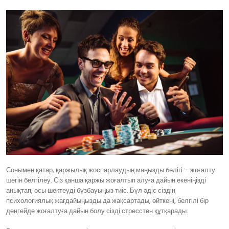
Сонымен қатар, қаржылық жоспарлаудың маңызды бөлігі – жоғалту
шегін белгілеу. Сіз қанша қаржы жоғалтып алуға дайын екеніңізді
анықтап, осы шектеуді бұзбауыңыз тиіс. Бұл әдіс сіздің
психологиялық жағдайыңызды да жақсартады, өйткені, белгілі бір
деңгейде жоғалтуға дайын болу сізді стресстен құтқарады.