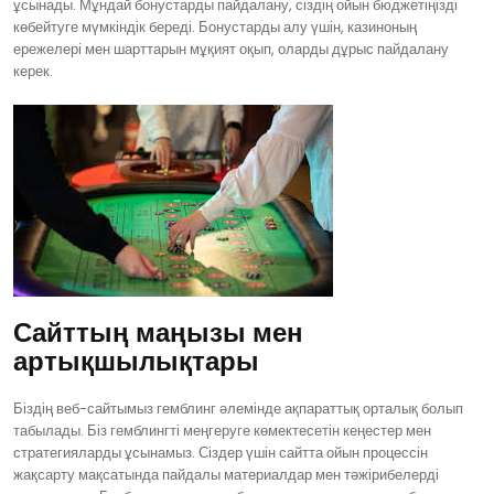
ұсынады. Мұндай бонустарды пайдалану, сіздің ойын бюджетіңізді
көбейтуге мүмкіндік береді. Бонустарды алу үшін, казиноның
ережелері мен шарттарын мұқият оқып, оларды дұрыс пайдалану
керек.
Сайттың маңызы мен
артықшылықтары
Біздің веб-сайтымыз гемблинг әлемінде ақпараттық орталық болып
табылады. Біз гемблингті меңгеруге көмектесетін кеңестер мен
стратегияларды ұсынамыз. Сіздер үшін сайтта ойын процессін
жақсарту мақсатында пайдалы материалдар мен тәжірибелерді