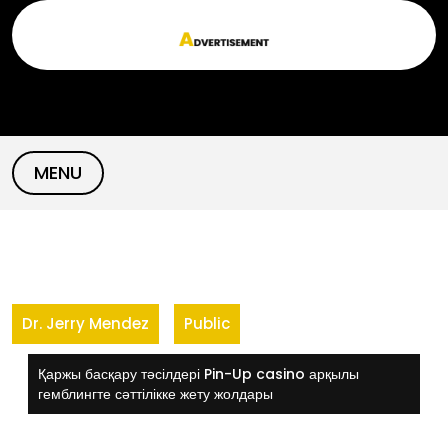
Skip
to
content
MENU
Dr. Jerry Mendez
Public
Қаржы басқару тәсілдері Pin-Up casino арқылы
гемблингте сәттілікке жету жолдары