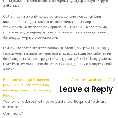
жинақтадық. Гемблингке қатысты барлық сұрақтарға жауап беруге
дайынбыз.
Сайтта тек қана кәсіби кеңестер емес, сонымен қатар гемблингтің
психологиялық, қаржылық және техникалық аспектілерін
талқылайтын мақалалар да жарияланған. Біз ойыншыларға тиімді
стратегияларды әзірлеуге, психологияны түсінуге және қаржылық
бақылауды жүргізуге көмектесеміз.
Гемблингте сәттілікке жету жолдарын іздейтін әрбір ойыншы біздің
сайтқа келіп, пайдалы ақпарат ала алады. Сіздердің тәжірибелеріңіз
бен білімдеріңізді арттыру үшін біз әрқашан дайынбыз. Біздің сайттың
көмегімен гемблингте сәттілікке жету жолында тағы бір қадам жасай
аласыз.
Post
Влиянии казиноҳо ба саломати
Coronavirus disease 2019
руҳӣ Чӣ гуна бозӣ метавонад
Leave a Reply
navigation
пайомадҳои нохуш бирасонад
Pinco
Your email address will not be published.
Required fields are
marked
*
Comment
*