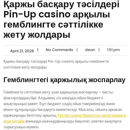
Қаржы басқару тәсілдері
Pin-Up casino арқылы
гемблингте сәттілікке
жету жолдары
|
No Comments
|
dean
|
1:51 pm
April 21, 2026
Қаржы басқару тәсілдері Pin-Up casino арқылы гемблингте
сәттілікке жету жолдары
Гемблингтегі қаржылық жоспарлау
Гемблингте сәттілікке жету үшін қаржылық жоспарлау – басты
факторлардың бірі. Алдымен, сіз өзіңіздің ойын бюджетті
анықтауыңыз қажет. Бұл бюджет сіздің ойын тәжірибеңізді және
мінез-құлқыңызды басқаруға көмектеседі. Мысалы, ойынға арнаған
қаржыңызды белгілеу арқылы,
Pin Up казино Казахстан регистрация и
игра онлайн
жанында шығындарыңызды бақылап, шектен шықпауға
тырысуыңыз мүмкін.