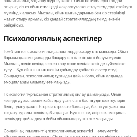
аналитикалық бақылау жүргізу қажет. Ойын нәтижелерін талдай
отырып, сіз өз ойын стиліңізді жақсартуға және тәуекелдерді азайтуға
мүмкіндік аласыз. Мысалы, ойын шығындарыңыз бен кірістеріңізді
жазып отыру арқылы, сіз қандай стратегиялардың тиімді екенін
байқайсыз.
Психологиялық аспектілер
Гемблингте психологиялық аспектілерді ескеру өте маңызды. Ойын
барысында эмоцияларды басқару сәттіліктің кілті болуы мүмкін.
Мысалы, жеңіс кезінде естен тану және жеңіліс кезінде күйзеліске
түсу – бұл ойыншының шешім қабылдау қабілетіне әсер етеді.
Сондықтан, психологиялық тұрғыдан дайын болу, ойын алдында
эмоцияларды бақылау өте маңызды.
Психология тұрғысынан стратегиялық ойлау да маңызды. Ойын
кезінде дұрыс шешім қабылдау үшін, сізге бәс тігудің шектеулерін
біліп, түсіну қажет. Егер сіз стрессте болсаңыз, бәс тігуді уақытша
тоқтату туралы шешім қабылдаңыз. Бұл шешім, әсіресе, эмоциялы
шешімдер қабылдауға бейім ойыншылар үшін өте маңызды.
Сондай-ақ, гемблингтің психологиялық аспектісі – әлеуметтік