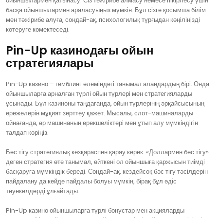
ойыншылармен қатынасу. Сіз тәжірибе алмасу немесе пікірлесу үшін
басқа ойыншылармен араласуыңыз мүмкін. Бұл сізге қосымша білім
мен тәжірибе алуға, сондай-ақ, психологилық тұрғыдан көңіліңізді
көтеруге көмектеседі.
Pin-Up казинодағы ойын
стратегиялары
Pin-Up казино – гемблинг әлеміндегі танымал алаңдардың бірі. Онда
ойыншыларға арналған түрлі ойын түрлері мен стратегияларды
ұсынады. Бұл казиноны таңдағанда, ойын түрлерінің әрқайсысының
ережелерін мұқият зерттеу қажет. Мысалы, слот-машиналарды
ойнағанда, әр машинаның ерекшеліктері мен ұтып алу мүмкіндігін
талдап көріңіз.
Бәс тігу стратегиялық көзқараспен қарау керек. «Доллармен бәс тігу»
деген стратегия өте танымал, өйткені ол ойыншыға қаржысын тиімді
басқаруға мүмкіндік береді. Сондай-ақ, кездейсоқ бәс тігу тәсілдерін
пайдалану да кейде пайдалы болуы мүмкін, бірақ бұл әдіс
тәуекелдерді ұлғайтады.
Pin-Up казино ойыншыларға түрлі бонустар мен акцияларды