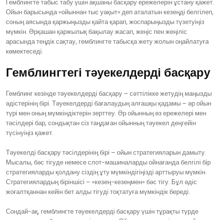
Гемблингте табыс табу үшін ақшаны басқару ережелерін ұстану қажет.
Ойын барысында «ойыннан тыс уақыт» деп аталатын кезеңді белгілеп,
соның аясында қаржыңызды қайта қарап, жоспарыңызды түзетуіңіз
мүмкін. Әрқашан қаржылық бақылау жасап, жеңіс пен жеңіліс
арасында теңдік сақтау, гемблингте табысқа жету жолын оңайлатуға
көмектеседі.
Гемблингтегі тәуекелдерді басқару
Гемблинг кезінде тәуекелдерді басқару – сәттілікке жетудің маңызды
әдістерінің бірі. Тәуекелдерді бағалаудың алғашқы қадамы – әр ойын
түрі мен оның мүмкіндіктерін зерттеу. Әр ойынның өз ережелері мен
тәсілдері бар, сондықтан сіз таңдаған ойынның тәуекел деңгейін
түсінуіңіз қажет.
Тәуекелді басқару тәсілдерінің бірі – ойын стратегияларын дамыту.
Мысалы, бәс тігуде немесе слот-машиналарды ойнағанда белгілі бір
стратегияларды қолдану сіздің ұту мүмкіндігіңізді арттыруы мүмкін.
Стратегиялардың біріншісі – «кезең-кезеңмен» бәс тігу. Бұл әдіс
жоғалтқаннан кейін бет алды тігуді тоқтатуға мүмкіндік береді.
Сондай-ақ, гемблингте тәуекелдерді басқару үшін тұрақты түрде