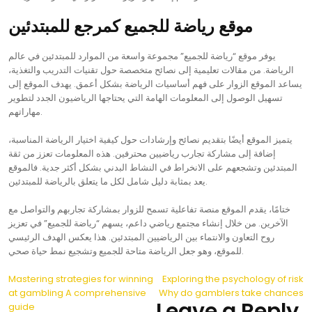
موقع رياضة للجميع كمرجع للمبتدئين
يوفر موقع “رياضة للجميع” مجموعة واسعة من الموارد للمبتدئين في عالم
الرياضة. من مقالات تعليمية إلى نصائح متخصصة حول تقنيات التدريب والتغذية،
يساعد الموقع الزوار على فهم أساسيات الرياضة بشكل أعمق. يهدف الموقع إلى
تسهيل الوصول إلى المعلومات الهامة التي يحتاجها الرياضيون الجدد لتطوير
مهاراتهم.
يتميز الموقع أيضًا بتقديم نصائح وإرشادات حول كيفية اختيار الرياضة المناسبة،
إضافة إلى مشاركة تجارب رياضيين محترفين. هذه المعلومات تعزز من ثقة
المبتدئين وتشجعهم على الانخراط في النشاط البدني بشكل أكثر جدية. فالموقع
يعد بمثابة دليل شامل لكل ما يتعلق بالرياضة للمبتدئين.
ختامًا، يقدم الموقع منصة تفاعلية تسمح للزوار بمشاركة تجاربهم والتواصل مع
الآخرين. من خلال إنشاء مجتمع رياضي داعم، يسهم “رياضة للجميع” في تعزيز
روح التعاون والانتماء بين الرياضيين المبتدئين. هذا يعكس الهدف الرئيسي
للموقع، وهو جعل الرياضة متاحة للجميع وتشجيع نمط حياة صحي.
Post
Mastering strategies for winning
Exploring the psychology of risk
at gambling A comprehensive
Why do gamblers take chances
navigation
Leave a Reply
guide