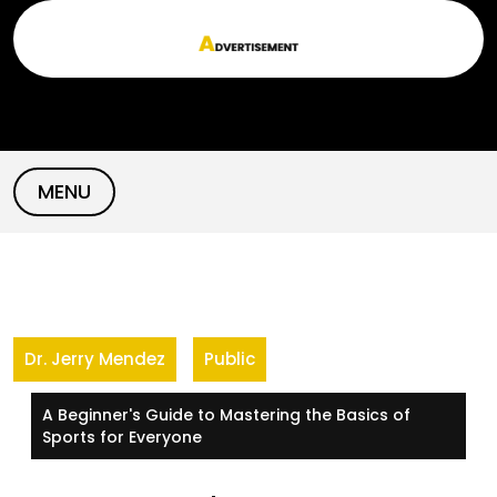
Skip
to
content
MENU
Dr. Jerry Mendez
Public
A Beginner's Guide to Mastering the Basics of
Sports for Everyone