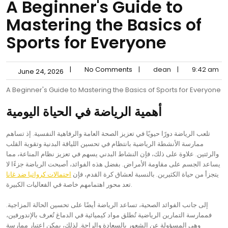
A Beginner's Guide to
Mastering the Basics of
Sports for Everyone
|
No Comments
|
dean
|
9:42 am
June 24, 2026
A Beginner's Guide to Mastering the Basics of Sports for Everyone
أهمية الرياضة في الحياة اليومية
تلعب الرياضة دورًا حيويًا في تعزيز الصحة العامة والرفاهية النفسية. إذ تساهم
ممارسة الأنشطة الرياضية بانتظام في تحسين اللياقة البدنية وتقوية القلب
والرئتين. علاوة على ذلك، فإن النشاط البدني يسهم في تعزيز نظام المناعة، مما
يساعد الجسم على مقاومة الأمراض. بفضل هذه الفوائد، أصبحت الرياضة جزءًا لا
يتجزأ من حياة الكثيرين. بالنسبة لعشاق كرة القدم، فإن
احتمالات كرواتيا ضد غانا
تعد محور اهتمامهم خاصة في الفعاليات الكبيرة.
إلى جانب الفوائد الصحية، تساعد الرياضة أيضًا على تحسين الحالة المزاجية.
فممارسة التمارين الرياضية تُطلق مواد كيميائية في الدماغ تُعرف بالإندورفين،
وهي المسؤولة عن الشعور بالسعادة والراحة. لذلك، يمكن اعتبار ممارسة