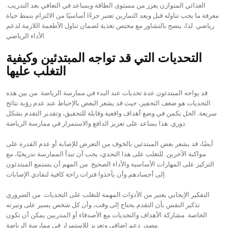
الغذائي المتوازن يعزز من مستوى الطاقة ويساعد في التعافي بعد التدريب.
معرفة ما يجب تناوله قبل وبعد التمارين تعتبر جزءًا أساسيًا من الالتزام بنمط حياة
رياضي. لذا، ينصح بالتشاور مع مختص تغذية لضمان تناول الأطعمة اللازمة لدعم
الأداء الرياضي.
التحديات التي قد تواجه المبتدئين وكيفية
التغلب عليها
قد يواجه المبتدئون عدة تحديات عند البدء في ممارسة الرياضة. من بين هذه
التحديات هو ضعف التحفيز، حيث قد يشعر البعض بالإحباط عند عدم رؤية نتائج
سريعة. الحل يكمن في وضع أهداف واقعية وقابلة للتحقيق، وتقدير التقدم بشكل
دوري. هذا يساعد على تعزيز الدافع والاستمرار في ممارسة الرياضة.
أيضًا، قد يشعر بعض المبتدئين بالخوف من التعرض للإصابة أو عدم القدرة على
مواكبة الآخرين. للتغلب على هذا التحدي، يجب أن تبدأ الممارسة تدريجيًا، مع
التركيز على المهارات الأساسية والأداء الصحيح. من المهم أن يستمع المبتدئون
إلى أجسادهم وأن يأخذوا فترات راحة كافية لتفادي الإصابات.
التفكير الإيجابي يعتبر من الأدوات المهمة للتغلب على التحديات. من الضروري
تذكير النفس بأن التقدم يحتاج إلى وقت، وأن كل شخص يسير على وتيرته
الخاصة. مشاركة الأهداف والتحديات مع الأصدقاء أو المدربين يمكن أن تكون
مصدر دعم إضافي وتعزيز للاستمرار في ممارسة الرياضة.