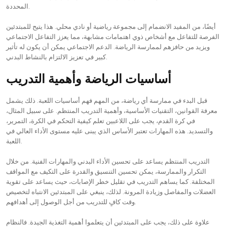
المحددة.
أيضًا، من المفيد الانضمام إلى مجموعة رياضية أو نادي محلي. هذا يتيح للمبتدئين
الفرصة للتفاعل مع أشخاص ذوي اهتمامات مشابهة، مما يعزز التفاعل الاجتماعي
ويزيد من حافزهم لممارسة الرياضة. الدعم الاجتماعي يمكن أن يكون له تأثير
كبير في تعزيز الالتزام بالنشاط البدني.
أساسيات الرياضة وأهمية التدريب
قبل البدء في ممارسة أي رياضة، من المهم فهم أساسيات اللعبة. ذلك يشمل
معرفة القوانين، التقنيات الأساسية، وأهمية التدريب المنتظم. على سبيل المثال،
في كرة القدم، يجب على اللاعبين تعلم كيفية التحكم في الكرة، التمرير،
والتسديد. هذه المهارات تعتبر الأساس الذي يبنى عليه مستوى الأداء العالي في
اللعبة.
التدريب المنتظم يساعد على تحسين الأداء البدني والمهارات الفنية. من خلال
التكرار والممارسة، يمكن تحسين التنسيق والقدرة على التكيف مع المواقف
المختلفة. كما يساهم التدريب في تقليل خطر الإصابات، حيث يساعد على تقوية
العضلات والمفاصل وزيادة المرونة. لذلك، ينبغي على المبتدئين الانتباه لتخصيص
وقت كافٍ للتدريب من أجل الوصول إلى أهدافهم.
علاوة على ذلك، يجب على المبتدئين أن يتعلموا أهمية التغذية الجيدة. فالنظام