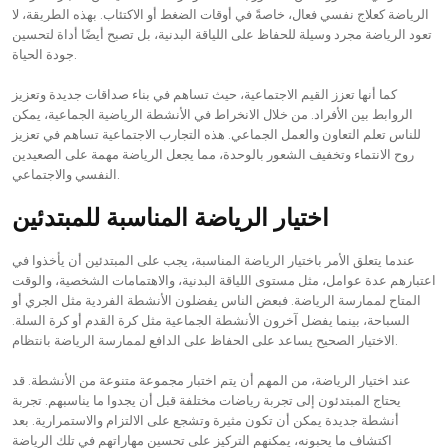
الرياضة كعلاج نفسي فعال، خاصةً في أوقات الضغط أو الاكتئاب. بهذه الطريقة، لا
تعود الرياضة مجرد وسيلة للحفاظ على اللياقة البدنية، بل تصبح أيضًا أداة لتحسين
جودة الحياة.
كما أنها تعزز القيم الاجتماعية، حيث تساهم في بناء صداقات جديدة وتعزيز
الروابط بين الأفراد. من خلال الانخراط في الأنشطة الرياضية الجماعية، يمكن
للناس تعلم التعاون والعمل الجماعي. هذه التجارب الاجتماعية تساهم في تعزيز
روح الانتماء وتخفيف الشعور بالوحدة، مما يجعل الرياضة مهمة على الصعيدين
النفسي والاجتماعي.
اختيار الرياضة المناسبة للمبتدئين
عندما يتعلق الأمر باختيار الرياضة المناسبة، يجب على المبتدئين أن يأخذوا في
اعتبارهم عدة عوامل، مثل مستوى اللياقة البدنية، والاهتمامات الشخصية، والوقت
المتاح لممارسة الرياضة. فبعض الناس يفضلون الأنشطة الفردية مثل الجري أو
السباحة، بينما يفضل آخرون الأنشطة الجماعية مثل كرة القدم أو كرة السلة.
الاختيار الصحيح يساعد على الحفاظ على الدافع لممارسة الرياضة بانتظام.
عند اختيار الرياضة، من المهم أن يتم اختبار مجموعة متنوعة من الأنشطة. قد
يحتاج المبتدئون إلى تجربة رياضات مختلفة قبل أن يجدوا ما يناسبهم. تجربة
أنشطة جديدة يمكن أن تكون مثيرة وتشجع على الالتزام والاستمرارية. بعد
اكتشاف ما يحبونه، يمكنهم التركيز على تحسين مهاراتهم في تلك الرياضة