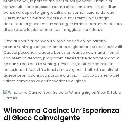
promozionali, in particolare per i nuovi giocatori. I bonus di
benvenuto sono spesso la prima attrazione, che si tratti di un
bonus sul deposito, giri gratuiti o una combinazione dei due.
Questi incentivi mirano a dare ai nuovi utenti un assaggio
dell’offerta di gioco con un vantaggio iniziale, permettendo loro
di esplorare la piattaforma con maggiore confidenza.
Oltre ai bonus di benvenuto, molti casinò online offrono
promozioni regolari per mantenere i giocatori esistenti coinvolti.
Queste possono includere bonus di ricarica settimanali, tornei
con premi in denaro, programmi fedeltà che ricompensano la
costanza con punti o vantaggi esclusivi, e offerte speciali in
occasione di festività o lanci di nuovi giochi. L’attenta analisi di
queste promozioni può portare a un significativo aumento del
valore complessivo dell’esperienza di gioco.
Winorama Casino: Un’Esperienza
di Gioco Coinvolgente