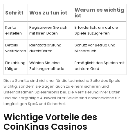
Warum es wichtig
Schritt
Was zu tun ist
ist
Konto
Registrieren Sie sich
Erforderlich, um auf die
erstellen
mit Ihren Daten.
Spiele zuzugreifen.
Details
Identitätsprüfung
Schutz vor Betrug und
verifizieren
durchführen.
Missbrauch.
Einzahlung
Wählen Sie eine
Ermöglicht das Spielen mit
tätigen
Zahlungsmethode.
echtem Geld.
Diese Schritte sind nicht nur für die technische Seite des Spiels
wichtig, sondern sie tragen auch zu einem sicheren und
unterhaltsamen Spielerlebnis bei. Die Verifizierung Ihrer Daten
und die sorgfältige Auswahl Ihrer Spiele sind entscheidend für
langfristigen Spaß und Sicherheit.
Wichtige Vorteile des
CoinKings Casinos