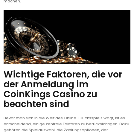
machen.
Wichtige Faktoren, die vor
der Anmeldung im
CoinKings Casino zu
beachten sind
Bevor man sich in die Welt des Online-Glücksspiels wagt, ist es
entscheidend, einige zentrale Faktoren zu berücksichtigen. Dazu
gehören die Spielauswahl, die Zahlungsoptionen, der