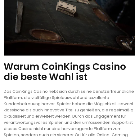
Warum CoinKings Casino
die beste Wahl ist
Das CoinKings Casino hebt sich durch seine benutzerfreundliche
Plattform, die vielfältige Spielauswahl und exzellente
Kundenbetreuung hervor. Spieler haben die Möglichkeit, sowohl
klassische als auch innovative Titel zu genießen, die regelmäßig
aktualisiert und erweitert werden. Durch das Engagement für
verantwortungsvolles Spielen und den umfassenden Support ist
dieses Casino nicht nur eine hervorragende Plattform zum
Spielen, sondern auch ein sicherer Ort für alle Online-Gaming-