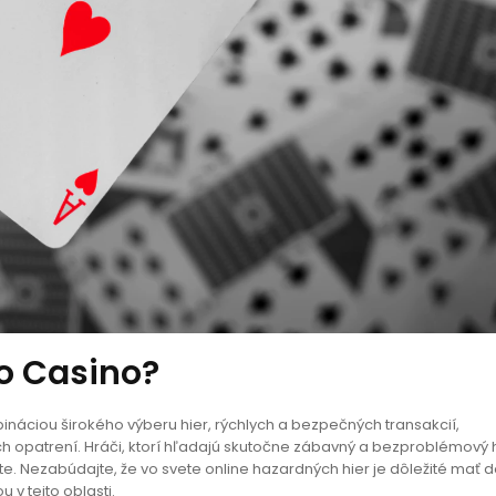
to Casino?
ináciou širokého výberu hier, rýchlych a bezpečných transakcií,
 opatrení. Hráči, ktorí hľadajú skutočne zábavný a bezproblémový 
te. Nezabúdajte, že vo svete online hazardných hier je dôležité mať d
 v tejto oblasti.