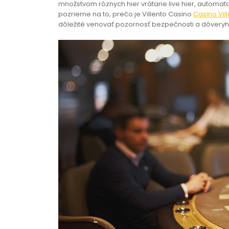
množstvom rôznych hier vrátane live hier, automat
pozrieme na to, prečo je Villento Casino
Casino Vil
dôležité venovať pozornosť bezpečnosti a dôveryho