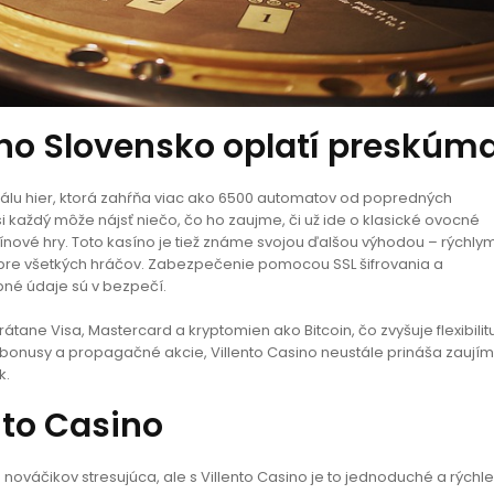
ino Slovensko oplatí preskúm
kálu hier, ktorá zahŕňa viac ako 6500 automatov od popredných
 každý môže nájsť niečo, čo ho zaujme, či už ide o klasické ovocné
ové hry. Toto kasíno je tiež známe svojou ďalšou výhodou – rýchlym
pre všetkých hráčov. Zabezpečenie pomocou SSL šifrovania a
obné údaje sú v bezpečí.
ne Visa, Mastercard a kryptomien ako Bitcoin, čo zvyšuje flexibilitu
ne bonusy a propagačné akcie, Villento Casino neustále prináša zaují
k.
nto Casino
nováčikov stresujúca, ale s Villento Casino je to jednoduché a rýchle.