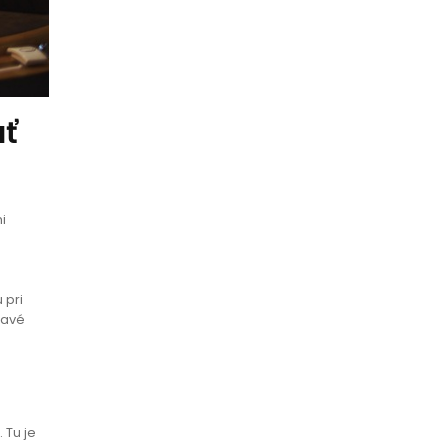
ať
i
 pri
mavé
 Tu je