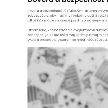
Dôvera a bezpečnosť sú kľúčovými faktormi pri výbe
zabezpečuje, aby hráči mali pokoj na duši. S využi
citlivé informácie chránené pred neoprávneným p
Okrem toho, kasíno zaviedlo dvojfaktorovú autentifik
zabezpečuje, že iba hráči majú prístup k svojim 
vytvára prostredie, v ktorom sa hráči môžu sústred