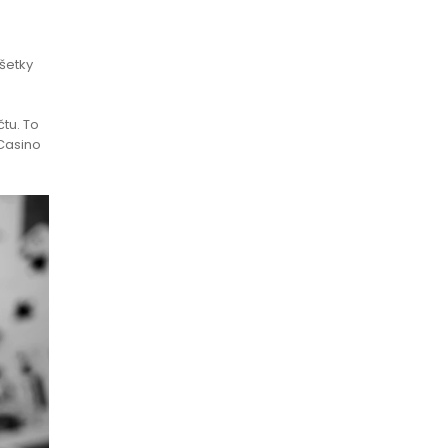
a
všetky
čtu. To
Casino