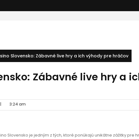
asino Slovensko: Zábavné live hry a ich výhody pre hráčov
ensko: Zábavné live hry a i
|
3:24 am
ino Slovensko je jedným z tých, ktoré ponúkajú unikátne zážitky pre h