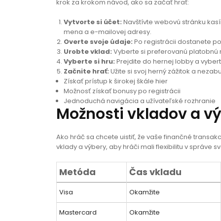
krok za krokom návod, ako sa začať hrať:
Vytvorte si účet:
Navštívte webovú stránku kasína
mena a e-mailovej adresy.
Overte svoje údaje:
Po registrácii dostanete po
Urobte vklad:
Vyberte si preferovanú platobnú m
Vyberte si hru:
Prejdite do hernej lobby a vybert
Začnite hrať:
Užite si svoj herný zážitok a nezab
Získať prístup k širokej škále hier
Možnosť získať bonusy po registrácii
Jednoduchá navigácia a užívateľské rozhranie
Možnosti vkladov a v
Ako hráč sa chcete uistiť, že vaše finančné transak
vklady a výbery, aby hráči mali flexibilitu v správe 
Metóda
Čas vkladu
Visa
Okamžite
Mastercard
Okamžite