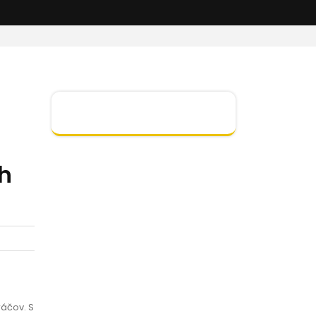
ch
ráčov. S