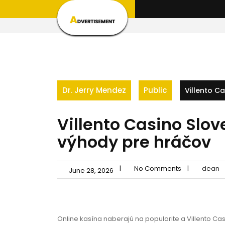
Skip
to
content
Dr. Jerry Mendez
Public
Villento C
Villento Casino Slov
výhody pre hráčov
|
No Comments
|
dean
June 28, 2026
Online kasína naberajú na popularite a Villento Cas