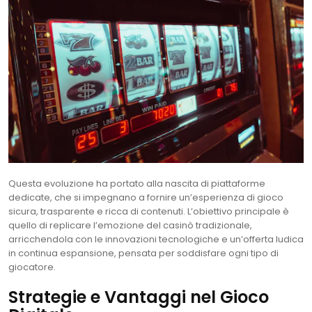
Questa evoluzione ha portato alla nascita di piattaforme
dedicate, che si impegnano a fornire un’esperienza di gioco
sicura, trasparente e ricca di contenuti. L’obiettivo principale è
quello di replicare l’emozione del casinò tradizionale,
arricchendola con le innovazioni tecnologiche e un’offerta ludica
in continua espansione, pensata per soddisfare ogni tipo di
giocatore.
Strategie e Vantaggi nel Gioco