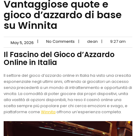
Vantaggiose quote e
gioco d’azzardo di base
su Winnita
|
No Comments
|
dean
|
9:27 am
May 5, 2026
Il Fascino del Gioco d’Azzardo
Online in Italia
Il settore del gioco d’azzardo online in Italia ha visto una crescita
esponenziale negli ultimi anni, offrendo ai giocatori un accesso
senza precedenti a un mondo di intrattenimento e opportunità di
vincita. La comodità di poter giocare dai propri dispositivi, unita
alla vastità di opzioni disponibili, ha reso il casinò online una
scelta sempre più popolare per chi cerca emozioni e svago, e
piattaforme come
Winnita
offrono un’esperienza completa.