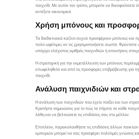
παιχνίδι. Με αυτόν τον τρόπο, μπορείτε να διασφαλίσετε ό
αντέξετε οικονομικά.
Χρήση μπόνους και προσφο
Τα διαδικτυακά καζίνο συχνά προσφέρουν μπόνους και πρ
πολύ ωφέλιμες αν τις χρησιμοποιήσετε σωστά. Φροντίστε 
υπάρχει ελάχιστος αριθμός παιχνιδιών ή απαιτήσεις στοιχ
Η στρατηγική για την εκμετάλλευση των μπόνους περιλαμβ
επωφεληθείτε και από τις προσφορές επιβράβευσης για τη
παιχνίδι.
Ανάλυση παιχνιδιών και στρ
Η ανάλυση των παιχνιδιών που έχετε παίξει και των στρατ
Κρατήστε σημειώσεις για το πώς τα πήγατε σε κάθε παιχνί
λάθη και να βελτιώσετε τις επιδόσεις σας στο μέλλον.
Επιπλέον, παρακολουθήστε τις επιδόσεις άλλων παικτών κ
εμπειριών μπορεί να σας προσφέρει πολύτιμές γνώσεις και