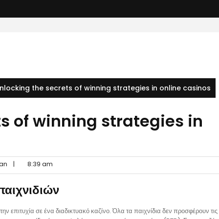
nlocking the secrets of winning strategies in online casinos
s of winning strategies in
an
|
8:39 am
 παιχνιδιών
την επιτυχία σε ένα διαδικτυακό καζίνο. Όλα τα παιχνίδια δεν προσφέρουν τις 