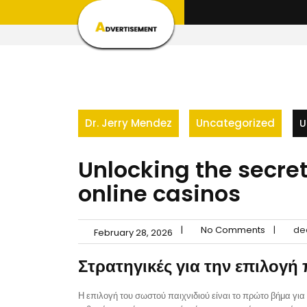
Skip
to
content
Dr. Jerry Mendez
Uncategorized
U
Unlocking the secret
online casinos
|
No Comments
|
de
February 28, 2026
Στρατηγικές για την επιλογή
Η επιλογή του σωστού παιχνιδιού είναι το πρώτο βήμα για 