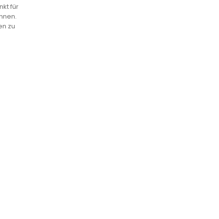
kt für
önnen.
en zu