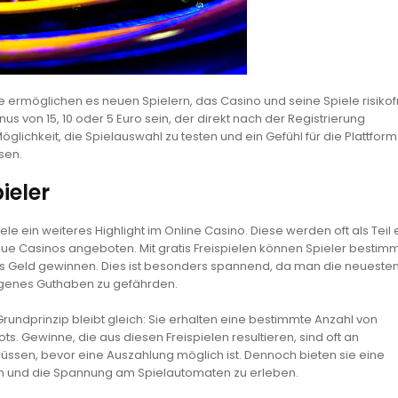
e ermöglichen es neuen Spielern, das Casino und seine Spiele risikof
s von 15, 10 oder 5 Euro sein, der direkt nach der Registrierung
glichkeit, die Spielauswahl zu testen und ein Gefühl für die Plattform
sen.
ieler
e ein weiteres Highlight im Online Casino. Diese werden oft als Teil 
eue Casinos angeboten. Mit gratis Freispielen können Spieler bestim
s Geld gewinnen. Dies ist besonders spannend, da man die neueste
eigenes Guthaben zu gefährden.
Grundprinzip bleibt gleich: Sie erhalten eine bestimmte Anzahl von
. Gewinne, die aus diesen Freispielen resultieren, sind oft an
ssen, bevor eine Auszahlung möglich ist. Dennoch bieten sie eine
en und die Spannung am Spielautomaten zu erleben.