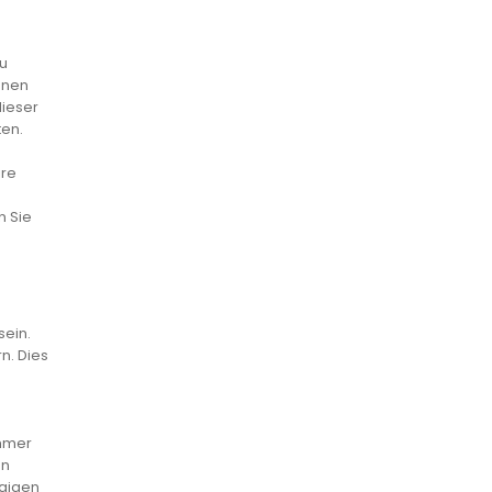
zu
onen
dieser
en.
ire
n Sie
sein.
n. Dies
immer
en
ügigen