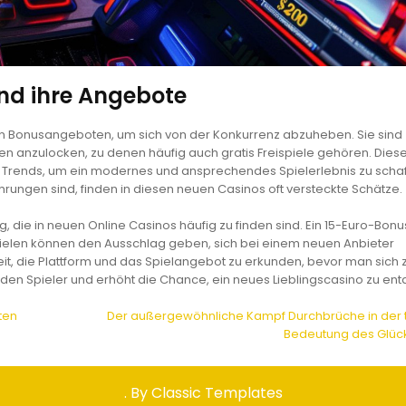
und ihre Angebote
ven Bonusangeboten, um sich von der Konkurrenz abzuheben. Sie sind
ten anzulocken, zu denen häufig auch gratis Freispiele gehören. Die
d Trends, um ein modernes und ansprechendes Spielerlebnis zu schaf
hrungen sind, finden in diesen neuen Casinos oft versteckte Schätze.
, die in neuen Online Casinos häufig zu finden sind. Ein 15-Euro-Bon
pielen können den Ausschlag geben, sich bei einem neuen Anbieter
t, die Plattform und das Spielangebot zu erkunden, bevor man sich z
ür den Spieler und erhöht die Chance, ein neues Lieblingscasino zu en
ten
Der außergewöhnliche Kampf Durchbrüche in der t
Bedeutung des Glück
.
By Classic Templates