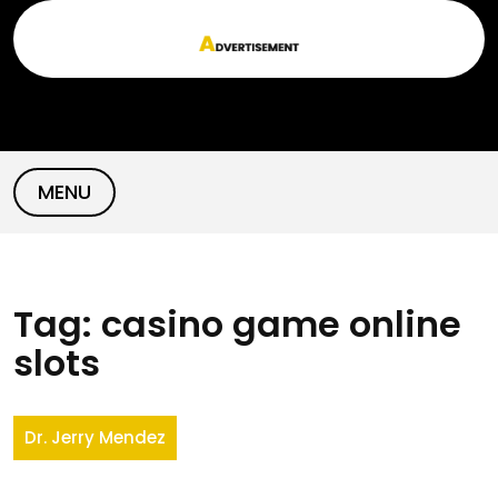
Skip
to
content
MENU
Tag:
casino game online
slots
Dr. Jerry Mendez