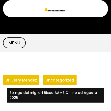
Skip
to
content
MENU
Dr. Jerry Mendez
Uncategorized
Stringa dei migliori Bisca AAMS Online ad Agosto
2025