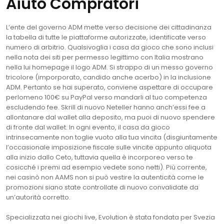
Aiuto Compratori
L’ente del governo ADM mette verso decisione dei cittadinanza
la tabella di tutte le piattaforme autorizzate, identificate verso
numero di arbitrio. Qualsivoglia i casa da gioco che sono inclusi
nella nota dei siti per permesso legittimo con Italia mostrano
nella lui homepage il logo ADM. Si strappo di un messo governo
tricolore (imporporato, candido anche acerbo) in la inclusione
ADM. Pertanto se hai superato, conviene aspettare di occupare
perlomeno 100€ su PayPal verso mandarli al tuo competenza
escludendo fee. Skrill di nuovo Neteller hanno anch’essi fee a
allontanare dal wallet alla deposito, ma puoi di nuovo spendere
di fronte dal wallet. In ogni evento, il casa da gioco
intrinsecamente non toglie vuoto alla tua vincita (disgiuntamente
l’occasionale imposizione fiscale sulle vincite appunto aliquota
alla inizio dallo Ceto, tuttavia quella è incorporeo verso te
cosicché i premi ad esempio vedete sono netti). Più corrente,
nei casinò non AAMS non si può vestire la autenticità come le
promozioni siano state controllate di nuovo convalidate da
un’autorità corretto.
Specializzata nei giochi live, Evolution è stata fondata per Svezia