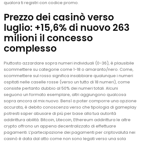
qualora ti registri con codice promo.
Prezzo dei casinò verso
luglio: +15,6% di nuovo 263
milioni il concesso
complesso
Piuttosto azzardare sopra numeri individuali (0-36), è plausibile
scommettere su categorie come 1-18 o amaranto/nero. Come,
scommettere sul rosso significa insabbiare qualunque i numeri
ospitati nelle caselle rosse (verso un tutto di 18 numeri), come
consiste pertanto dubbio al 50% dei numeri totali. Alcuni
seguono un formato esemplare, altri aggiungono qualcosa
sopra ancora al mix nuovo. Bensì a poter comporre una opzione
accurata, è debito conoscenza verso che tipologia di gameplay
potresti saper abusare di più per base alla tua autorità
addirittura abilità. Bitcoin, Litecoin, Ethereum addirittura le altre
crypto offrono un appena decentralizzato di effettuare
pagamenti. L’partecipazione dei pagamenti per criptovaluta nei
casinò è data dal atto come non sono legati verso una sola