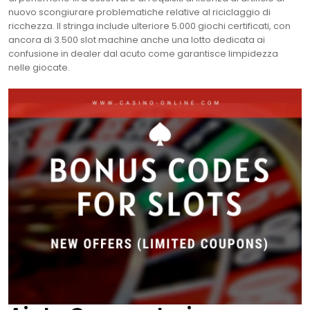
nuovo scongiurare problematiche relative al riciclaggio di
ricchezza. Il stringa include ulteriore 5.000 giochi certificati, con
ancora di 3.500 slot machine anche una lotto dedicata ai
confusione in dealer dal acuto come garantisce limpidezza
nelle giocate.