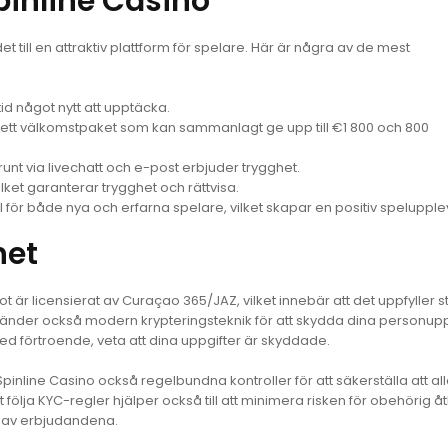
pinline Casino
till en attraktiv plattform för spelare. Här är några av de mest
tid något nytt att upptäcka.
 ett välkomstpaket som kan sammanlagt ge upp till €1 800 och 800
 runt via livechatt och e-post erbjuder trygghet.
lket garanterar trygghet och rättvisa.
al för både nya och erfarna spelare, vilket skapar en positiv spelupple
het
ot är licensierat av Curaçao 365/JAZ, vilket innebär att det uppfyller st
vänder också modern krypteringsteknik för att skydda dina personupp
ed förtroende, veta att dina uppgifter är skyddade.
nline Casino också regelbundna kontroller för att säkerställa att all
 följa KYC-regler hjälper också till att minimera risken för obehörig 
el av erbjudandena.