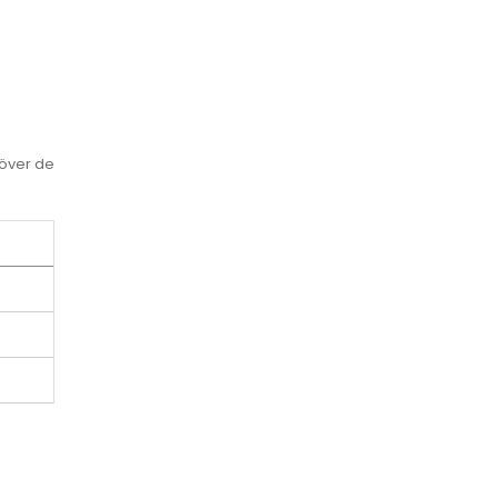
 över de