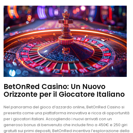
BetOnRed Casino: Un Nuovo
Orizzonte per il Giocatore Italiano
Nel panorama del gioco d’azzardo online, BetOnRed Casino si
presenta come una piattaforma innovativa e ricca di opportunità
per i giocatori italiani. Accogliendo i nuovi arrivati con un
generoso bonus di benvenuto che include fino a 450€ e 250 giri
gratuiti sui primi depositi, BetOnRed incentiva l’esplorazione della