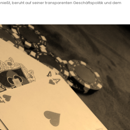
nießt, beruht auf seiner transparenten Geschäftspolitik und dem