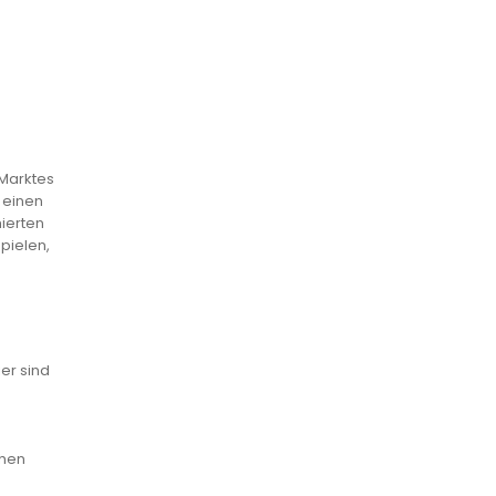
 Marktes
 einen
mierten
pielen,
er sind
chen