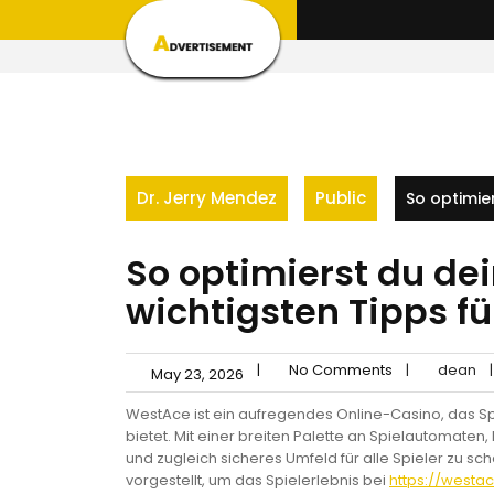
Skip
to
content
Dr. Jerry Mendez
Public
So optimier
So optimierst du dei
wichtigsten Tipps f
|
No Comments
|
dean
|
May 23, 2026
WestAce ist ein aufregendes Online-Casino, das Sp
bietet. Mit einer breiten Palette an Spielautomaten
und zugleich sicheres Umfeld für alle Spieler zu sc
vorgestellt, um das Spielerlebnis bei
https://westa