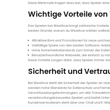
Diese Merkmale tragen dazu bei, dass Spieler eine
Wichtige Vorteile vo
Das Spielen bei WestAce bringt zahlreiche Vorteile 
besten Gründe, warum du WestAce wählen solltest
Attraktive Boni und Promotionen für neue und be
Vielfältige Spiele von den besten Software-Anbie
Hohe Sicherheitsstandards zum Schutz der Daten 
Benutzerfreundliche Webseite, die einfach zu navi
Diese Vorteile sorgen dafür, dass Spieler immer wi
Sicherheit und Vertr
Bei WestAce steht die Sicherheit der Spieler an obe
werden hohe Standards für Datenschutz und Fairne
Verschlüsselungstechnologien, um alle Transaktio
verantwortungsbewusstes Spielen und bietet Unters
Kundenserviceteam steht über Live-Chat und E-Mail