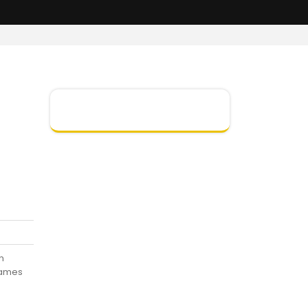
n
tsames