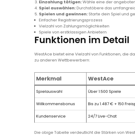
Einzahlung tätigen:
Wähle eine der angebotene
Spiel auswählen:
Durchstöbere das umfangreich
Spielen und gewinnen:
Starte dein Spiel und g
Einfacher Registrierungsprozess
Vielzahl von Zahlungsmöglichkeiten
Spiele von erstklassigen Anbietern
Funktionen im Detail
WestAce bietet eine Vielzahl von Funktionen, die da
zu anderen Wettbewerbern:
Merkmal
WestAce
Spielauswahl
Über 1.500 Spiele
Willkommensbonus
Bis zu 1.487 € + 150 Freis
Kundenservice
24/7 Live-Chat
Die obige Tabelle verdeutlicht die Stärken von We