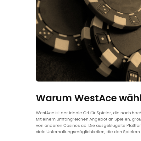
Warum WestAce wäh
WestAce ist der ideale Ort für Spieler, die nach 
Mit einem umfangreichen Angebot an Spielen, gro
von anderen Casinos ab. Die ausgeklügelte Plattfor
viele Unterhaltungsmöglichkeiten, die den Spielern