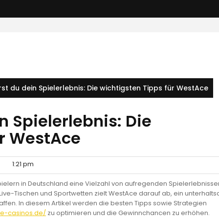
st du dein Spielerlebnis: Die wichtigsten Tipps für WestAce
n Spielerlebnis: Die
ür WestAce
1:21 pm
ielern in Deutschland eine Vielzahl von aufregenden Spielerlebnisse
, Live-Tischen und Sportwetten zielt WestAce darauf ab, ein unterhal
haffen. In diesem Artikel werden die besten Tipps sowie Strategien
ce-casinos.de/
zu optimieren und die Gewinnchancen zu erhöhen.