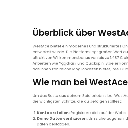
Überblick über WestA
WestAce bietet ein modernes und strukturiertes Onl
entwickelt wurde. Die Plattform legt großen Wert au
attraktiven Willkommensbonus von bis zu 1.487 € pl
Anbietern wie Yggdrasil und Quickspin. Spieler kön
das ihnen zahlreiche Möglichkeiten bietet, ihre Glü
Wie man bei WestAce 
Um das Beste aus deinem Spielerlebnis bei WestAce h
die wichtigsten Schritte, die du befolgen solltest:
Konto erstellen:
Registriere dich auf der Websi
Deine Daten verifizieren:
Um sicherzugehen, da
Daten bestätigen.