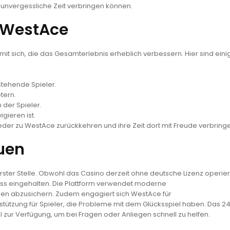
 unvergessliche Zeit verbringen können.
n WestAce
mit sich, die das Gesamterlebnis erheblich verbessern. Hier sind eini
:
stehende Spieler.
tern.
der Spieler.
gieren ist.
eder zu WestAce zurückkehren und ihre Zeit dort mit Freude verbring
auen
rster Stelle. Obwohl das Casino derzeit ohne deutsche Lizenz operier
ss eingehalten. Die Plattform verwendet moderne
nen abzusichern. Zudem engagiert sich WestAce für
tützung für Spieler, die Probleme mit dem Glücksspiel haben. Das 2
 zur Verfügung, um bei Fragen oder Anliegen schnell zu helfen.