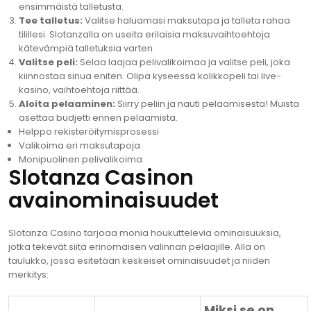
ensimmäistä talletusta.
Tee talletus:
Valitse haluamasi maksutapa ja talleta rahaa
tilillesi. Slotanzalla on useita erilaisia maksuvaihtoehtoja
kätevämpiä talletuksia varten.
Valitse peli:
Selaa laajaa pelivalikoimaa ja valitse peli, joka
kiinnostaa sinua eniten. Olipa kyseessä kolikkopeli tai live-
kasino, vaihtoehtoja riittää.
Aloita pelaaminen:
Siirry peliin ja nauti pelaamisesta! Muista
asettaa budjetti ennen pelaamista.
Helppo rekisteröitymisprosessi
Valikoima eri maksutapoja
Monipuolinen pelivalikoima
Slotanza Casinon
avainominaisuudet
Slotanza Casino tarjoaa monia houkuttelevia ominaisuuksia,
jotka tekevät siitä erinomaisen valinnan pelaajille. Alla on
taulukko, jossa esitetään keskeiset ominaisuudet ja niiden
merkitys:
Miksi se on