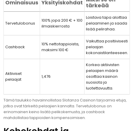
Ominaisuus
Yksityiskohdat
tärkeää
Loistava tapa aloittaa
100% jopa 200 € + 100
Tervetulobonus
pelaaminen ja saada
ilmaiskierrosta
lisää pelirahaa.
Vaikuttaa positiivisesti
10% nettotappioista,
Cashback
pelaajan
maksimi 100 €
kokonaistilanteeseen.
Korkea aktiivisten
pelaajien määrä
Aktiiviset
1,476
osoittaa kasinon
pelaajat
suosiota ja
luotettavuutta.
Tämä taulukko havainnollistaa Slotanza Casinon tarjoamia etuja,
jotka ovat tärkeitä pelaajien kannalta. Tervetulobonus on
erinomainen keino lisätä pelikokemusta, ja cashback
mahdollistaa tappioiden kompensoimisen.