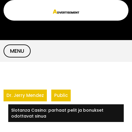
Skip
to
content
MENU
Dr. Jerry Mendez
Public
Slotanza Casino: parhaat pelit ja bonukset
odottavat sinua