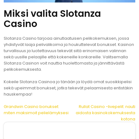
Miksi valita Slotanza
Casino
Slotanza Casino tarjoaa ainutlaatuisen pelikokemuksen, jossa
yhdistyvät laaja pelivalikoima ja houkuttelevat bonukset. Kasinon
turvallisuus ja luotettavuus tekevät siitä erinomaisen valinnan
sekä uusille pelaajille että kokeneille konkareille. Valitsemalla
Slotanza Casinon voit nauttia huolettomasta ja jännittävästä
pelikokemuksesta.
Kokeile Slotanza Casinoa jo tänään ja löydä omat suosikkipelisi
sekä upeimmat bonukset, jotka tekevät pelaamisesta entistäkin
hauskempaa!
Post
Grandwin Casino bonukset:
Rullat Casino -livepelit: nauti
miten maksimoit pelielämyksesi
aidosta kasinokokemuksesta
navigation
kotona