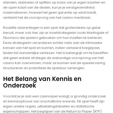
standen, dubbelen of splitten op basis van je eigen kaarten en
de open kaart van de dealer, kun je je winstgevendheid
maximaliseren. Hoewel het geen garantie op winst biedt,
verkleint het de voorsprong van het casino merkbaar.
Roulette daarentegen is een spel dat grotendeels op geluk
berust, maar ook hier zijn er inzetstrategieën zoals Martingale of
Fibonacci die spelers gebruiken om hun inzetten te beheren.
Deze strategieën veranderen echter niets aan de intrinsieke
kansen van het spel en kunnen, indien verkeerd toegepast,
leiden tot aanzienlijke verliezen. Het is belangrijk om te beseffen
dat geen enkele strategie de wiskundige voorsprong van het
casino kan overwinnen, maar ze kunnen wel de speelervaring
structureren en potentieel de spelduur verlengen.
Het Belang van Kennis en
Onderzoek
Voordat je je aan een casinospel waagt, is grondig onderzoek
en kennisopbouw van onschatbare waarde. Elk spel heeft zijn
eigen unieke regels, uitbetalingstabellen en statistische
eigenschappen. Het begrijpen van de Return to Player (RTP)