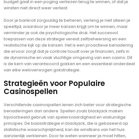
budget gaat in een poging verliezen terug te winnen, of dat je
winsten niet direct weer verliest.
Door je bankroll zorgvuldig te beheren, verleng je niet alleen je
speeltijd, waardoor je meer kansen krijgt om te winnen, maar
verminder je ook de psychologische druk. Het succesvol
toepassen van deze strategie vereist zelfbeheersing en een
realistische kijk op de kansen. Het is een proactieve benadering
die ervoor zorgt dat je controle houdt over je financiën, zelfs in
de dynamische en vaak vluchtige omgeving van een casino. Dit
is de kern van verantwoord gokken en een essentieel onderdeel
van elke weloverwogen gokstrategie.
Strategieën voor Populaire
Casinospellen
Verschillende casinospellen lenen zich beter voor strategische
benaderingen dan andere. Spellen zoals blackjack maken
bijvoorbeeld gebruik van spelersvaardigheid en wiskundige
principes. De basisstrategie in blackjack, die is gebaseerd op
statistische waarschijnlijkheid, kan de winstkans van het huis
aanzienlijk verkleinen. Door te weten wanneer je moet hitten,