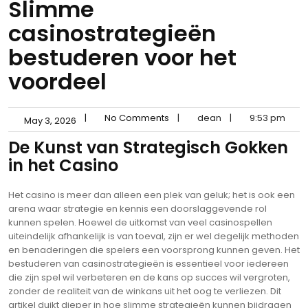
Slimme
casinostrategieën
bestuderen voor het
voordeel
|
No Comments
|
dean
|
9:53 pm
May 3, 2026
De Kunst van Strategisch Gokken
in het Casino
Het casino is meer dan alleen een plek van geluk; het is ook een
arena waar strategie en kennis een doorslaggevende rol
kunnen spelen. Hoewel de uitkomst van veel casinospellen
uiteindelijk afhankelijk is van toeval, zijn er wel degelijk methoden
en benaderingen die spelers een voorsprong kunnen geven. Het
bestuderen van casinostrategieën is essentieel voor iedereen
die zijn spel wil verbeteren en de kans op succes wil vergroten,
zonder de realiteit van de winkans uit het oog te verliezen. Dit
artikel duikt dieper in hoe slimme strategieën kunnen bijdragen