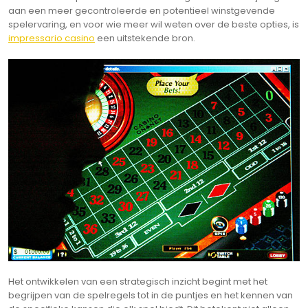
aan een meer gecontroleerde en potentieel winstgevende
spelervaring, en voor wie meer wil weten over de beste opties, is
impressario casino
een uitstekende bron.
Het ontwikkelen van een strategisch inzicht begint met het
begrijpen van de spelregels tot in de puntjes en het kennen van