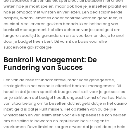
de specifieke kansen die elk spel biedt. Dit betekent niet alleen
weten hoe je moet spelen, maar ook hoe je je inzetten plaatst en
hoe je omgaat met winsten en verliezen. Een gedisciplineerde
aanpak, waarbij emoties onder controle worden gehouden, is
cruciaal. Veel ervaren gokkers benadrukken het belang van
bankroll management; het slim beheren van je speelgeld om
langere speeltijd te garanderen en te voorkomen dat je te snel
door je budget heen bent. Dit vormt de basis voor elke
succesvolle gokstrategie.
Bankroll Management: De
Fundering van Succes
Een van de meest fundamentele, maar vaak genegeerde,
strategieën in het casino is effectief bankroll management. Dit
houdt in dat je een specifiek budget vaststelt voor je goksessies
en je strikt aan dat budget houdt, ongeacht winst of verlies. Het is
van vitaal belang om te beseffen dat het geld dat je in het casino
inzet, geld is dat je kunt missen. Het opstellen van duidelijke
winstdoelen en verlieslimieten voor elke speelsessie kan helpen
om discipline te bewaren en impulsieve beslissingen te
voorkomen. Deze limieten zorgen ervoor dat je niet door je hele