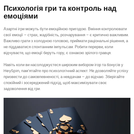
Психологія гри та контроль над
емоціями
Азартні ігри можуть бути емоційною пригодою. Вміння контролювати
свої емоції – страх, жадібність, розчарування – є критично важливим.
Важливо грати з холодною головою, приймати раціональні рішення, а
не піддаватися спонтанним імпульсам. Робити перерви, коли
відчуваєте, що емоції беруть гору, є ознакою зрілого гравця.
Навіть коли ви насолоджуєтеся широким вибором ігор та бонусів у
HeySpin, пам’ятайте про психологічний аспект. Не дозволяйте успіху
призвести до самовпевненості, а невдачам – до відчаю. Зберігайте
спокійний і зосереджений підхід, щоб максимізувати своє
задоволення від гри.