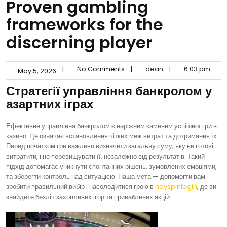
Proven gambling
frameworks for the
discerning player
|
No Comments
|
dean
|
6:03 pm
May 5, 2026
Стратегії управління банкролом у
азартних іграх
Ефективне управління банкролом є наріжним каменем успішної гри в
казино. Це означає встановлення чітких меж витрат та дотримання їх.
Перед початком гри важливо визначити загальну суму, яку ви готові
витратити, і не перевищувати її, незалежно від результатів. Такий
підхід допомагає уникнути спонтанних рішень, зумовлених емоціями,
та зберегти контроль над ситуацією. Наша мета — допомогти вам
зробити правильний вибір і насолодитися грою в
heyspinlogin
, де ви
знайдете безліч захопливих ігор та привабливих акцій.