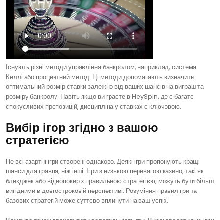
Існують різні методи управління банкролом, наприклад, система
Келлі або процентний метод. Ці методи допомагають визначити
оптимальний розмір ставки залежно від ваших шансів на виграш та
розміру банкролу. Навіть якщо ви граєте в HeySpin, де є багато
спокусливих пропозицій, дисципліна у ставках є ключовою.
Вибір ігор згідно з вашою
стратегією
Не всі азартні ігри створені однаково. Деякі ігри пропонують кращі
шанси для гравця, ніж інші. Ігри з низькою перевагою казино, такі як
блекджек або відеопокер з правильною стратегією, можуть бути більш
вигідними в довгостроковій перспективі. Розуміння правил гри та
базових стратегій може суттєво вплинути на ваш успіх.