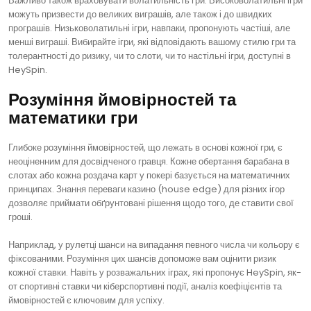
Важливо також враховувати волатильність гри. Високоволатильні ігри
можуть призвести до великих виграшів, але також і до швидких
програшів. Низьковолатильні ігри, навпаки, пропонують частіші, але
менші виграші. Вибирайте ігри, які відповідають вашому стилю гри та
толерантності до ризику, чи то слоти, чи то настільні ігри, доступні в
HeySpin.
Розуміння ймовірностей та
математики гри
Глибоке розуміння ймовірностей, що лежать в основі кожної гри, є
неоціненним для досвідченого гравця. Кожне обертання барабана в
слотах або кожна роздача карт у покері базується на математичних
принципах. Знання переваги казино (house edge) для різних ігор
дозволяє приймати обґрунтовані рішення щодо того, де ставити свої
гроші.
Наприклад, у рулетці шанси на випадання певного числа чи кольору є
фіксованими. Розуміння цих шансів допоможе вам оцінити ризик
кожної ставки. Навіть у розважальних іграх, які пропонує HeySpin, як-
от спортивні ставки чи кіберспортивні події, аналіз коефіцієнтів та
ймовірностей є ключовим для успіху.