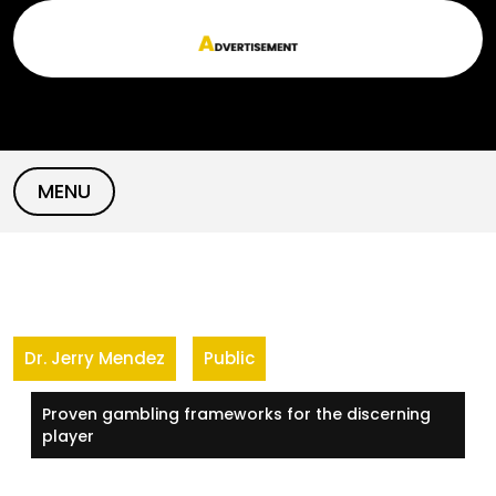
Skip
to
content
MENU
Dr. Jerry Mendez
Public
Proven gambling frameworks for the discerning
player