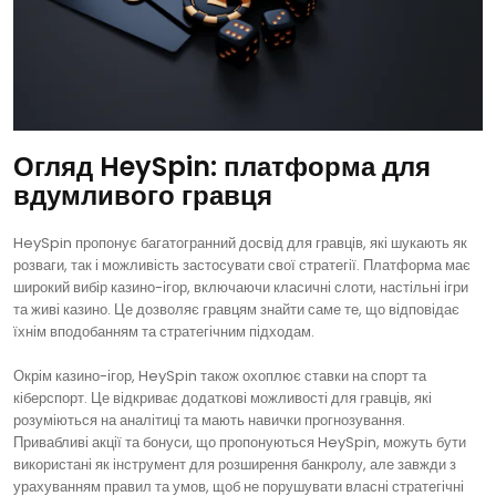
Огляд HeySpin: платформа для
вдумливого гравця
HeySpin пропонує багатогранний досвід для гравців, які шукають як
розваги, так і можливість застосувати свої стратегії. Платформа має
широкий вибір казино-ігор, включаючи класичні слоти, настільні ігри
та живі казино. Це дозволяє гравцям знайти саме те, що відповідає
їхнім вподобанням та стратегічним підходам.
Окрім казино-ігор, HeySpin також охоплює ставки на спорт та
кіберспорт. Це відкриває додаткові можливості для гравців, які
розуміються на аналітиці та мають навички прогнозування.
Привабливі акції та бонуси, що пропонуються HeySpin, можуть бути
використані як інструмент для розширення банкролу, але завжди з
урахуванням правил та умов, щоб не порушувати власні стратегічні