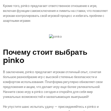
Кроме того, pinko предлагает ответственное отношение к игре,
включая функции самоисключения и лимиты на ставки, что позволяет
игрокам контролировать свой игровой процесс и избегать проблем с
азартными играми.
Почему стоит выбрать
pinko
В заключение, pinko предлагает игрокам отличный опыт, сочетая
большое разнообразие игр с высокой степенью безопасности и
комфортом использования. Платформа регулярно обновляет свои
предложения и акции, что делает игру еще более увлекательной.
Начните свою игру в pinko сегодня и откройте для себя мир
уникальных возможностей и захватывающих выигрышей!
Не упустите шанс испытать удачу — присоединяйтесь к pinko и