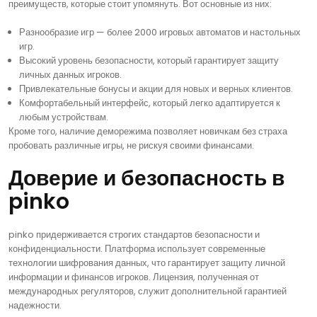
преимуществ, которые стоит упомянуть. Вот основные из них:
Разнообразие игр — более 2000 игровых автоматов и настольных
игр.
Высокий уровень безопасности, который гарантирует защиту
личных данных игроков.
Привлекательные бонусы и акции для новых и верных клиентов.
Комфортабельный интерфейс, который легко адаптируется к
любым устройствам.
Кроме того, наличие деморежима позволяет новичкам без страха
пробовать различные игры, не рискуя своими финансами.
Доверие и безопасность в
pinko
pinko придерживается строгих стандартов безопасности и
конфиденциальности. Платформа использует современные
технологии шифрования данных, что гарантирует защиту личной
информации и финансов игроков. Лицензия, полученная от
международных регуляторов, служит дополнительной гарантией
надежности.