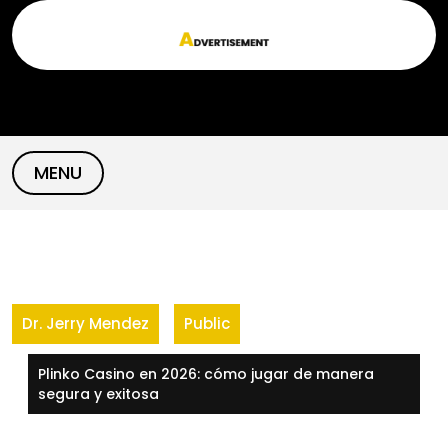
Skip
to
content
MENU
Dr. Jerry Mendez
Public
Plinko Casino en 2026: cómo jugar de manera
segura y exitosa