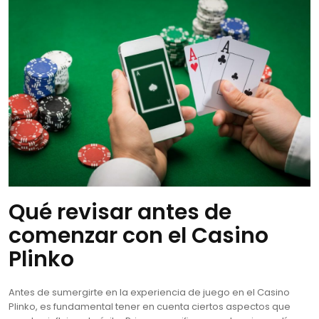
Qué revisar antes de
comenzar con el Casino
Plinko
Antes de sumergirte en la experiencia de juego en el Casino
Plinko, es fundamental tener en cuenta ciertos aspectos que