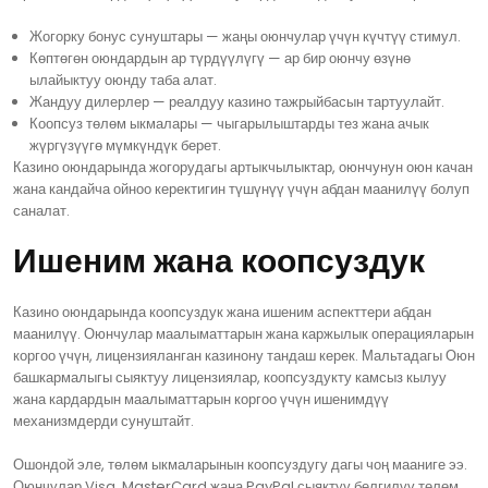
Жогорку бонус сунуштары — жаңы оюнчулар үчүн күчтүү стимул.
Көптөгөн оюндардын ар түрдүүлүгү — ар бир оюнчу өзүнө
ылайыктуу оюнду таба алат.
Жандуу дилерлер — реалдуу казино тажрыйбасын тартуулайт.
Коопсуз төлөм ыкмалары — чыгарылыштарды тез жана ачык
жүргүзүүгө мүмкүндүк берет.
Казино оюндарында жогорудагы артыкчылыктар, оюнчунун оюн качан
жана кандайча ойноо керектигин түшүнүү үчүн абдан маанилүү болуп
саналат.
Ишеним жана коопсуздук
Казино оюндарында коопсуздук жана ишеним аспекттери абдан
маанилүү. Оюнчулар маалыматтарын жана каржылык операцияларын
коргоо үчүн, лицензияланган казинону тандаш керек. Мальтадагы Оюн
башкармалыгы сыяктуу лицензиялар, коопсуздукту камсыз кылуу
жана кардардын маалыматтарын коргоо үчүн ишенимдүү
механизмдерди сунуштайт.
Ошондой эле, төлөм ыкмаларынын коопсуздугу дагы чоң мааниге ээ.
Оюнчулар Visa, MasterCard жана PayPal сыяктуу белгилүү төлөм