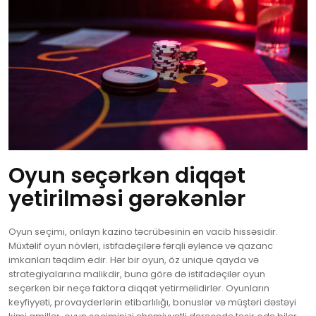
Oyun seçərkən diqqət
yetirilməsi gərəkənlər
Oyun seçimi, onlayn kazino təcrübəsinin ən vacib hissəsidir.
Müxtəlif oyun növləri, istifadəçilərə fərqli əyləncə və qazanc
imkanları təqdim edir. Hər bir oyun, öz unique qayda və
strategiyalarına malikdir, buna görə də istifadəçilər oyun
seçərkən bir neçə faktora diqqət yetirməlidirlər. Oyunların
keyfiyyəti, provayderlərin etibarlılığı, bonuslər və müştəri dəstəyi