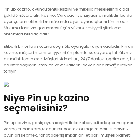
Pin up kazino, oyunçu təhlükəsizliyi və məxfilik məsələlərini ciddi
şəkildə nəzərə alır. Kazino, Curacao lisenziyasına malikdir, bu da
oyunçuların etibarlı bir məkanda oyun oynadıqlarını təmin edir.
Məlumatlarınızın qorunması üçün yüksək səviyyəli şifrələmə
sistemləri istifadə edilir.
Etibarlı bir onlayn kazino seçmək, oyunçular üçün vacibdir. Pin up
kazino, müştəri məmnuniyyətini ön planda saxlayaraq təhlükəsiz
bir mühit təmin edir. Müştəri xidmətləri, 24/7 dəstək təqdim edir, bu
da istifadəçilərin istənilən vaxt suallarını cavablandırmağa imkan
tanıyır.
Niyə Pin up kazino
seçməlisiniz?
Pin up kazino, geniş oyun seçimi ilə bərabər, istifadəçilərinə qərar
vermələrində kömək edən bir çox faktor təqdim edir. İstədiyiniz
oyunları seçmək, rahat ödəniş imkanları, etibarlı müştəri xidməti,