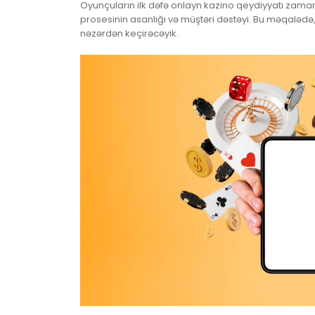
Oyunçuların ilk dəfə onlayn kazino qeydiyyatı zaman
prosesinin asanlığı və müştəri dəstəyi. Bu məqaləd
nəzərdən keçirəcəyik.