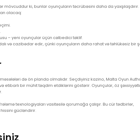
lər mövcuddur ki, bunlar oyunçuların təcrübəsini daha da yaxşılaşdırır.
san olacaq:
eçimi.
.
su – yeni oyunçular üçün cəlbedici təklif.
alı və cazibədar edir, çünki oyunçuların daha rahat və təhlükəsiz bir ş
r
r məsələləri də ön planda olmalıdır. Seçdiyiniz kazino, Malta Oyun Autho
 və etibarlı bir mühit təqdim etdiklərini göstərir. Oyunçular, öz şəxsiyyətl
r.
rələmə texnologiyaları vasitəsilə qorumağa çalışır. Bu cür tədbirlər,
hissini gücləndirir.
iniz