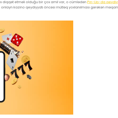
ı diqqət etməli olduğu bir çox amil var, o cümlədən
Pin-Up-da qeydiy
ə, onlayn kazino qeydiyyatı öncəsi mütləq yoxlanılması gərəkən məqam