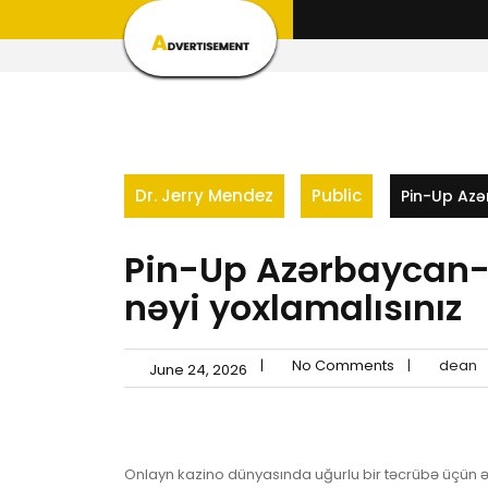
Skip
to
content
Dr. Jerry Mendez
Public
Pin-Up Azə
Pin-Up Azərbaycan-d
nəyi yoxlamalısınız
|
No Comments
|
dean
June 24, 2026
Onlayn kazino dünyasında uğurlu bir təcrübə üçün 