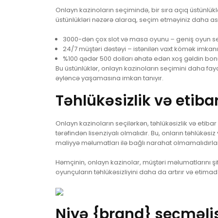
Onlayn kazinoların seçimində, bir sıra açıq üstünlük
üstünlükləri nəzərə alaraq, seçim etməyiniz daha a
3000-dən çox slot və masa oyunu – geniş oyun s
24/7 müştəri dəstəyi – istənilən vaxt kömək imkanı
%100 qədər 500 dolları əhatə edən xoş gəldin bonu
Bu üstünlüklər, onlayn kazinoların seçimini daha fayd
əyləncə yaşamasına imkan tanıyır.
Təhlükəsizlik və etiba
Onlayn kazinoların seçilərkən, təhlükəsizlik və etiba
tərəfindən lisenziyalı olmalıdır. Bu, onların təhlükəsiz
maliyyə məlumatları ilə bağlı narahat olmamalıdırla
Həmçinin, onlayn kazinolar, müştəri məlumatlarını şif
oyunçuların təhlükəsizliyini daha da artırır və etimad 
Niyə {brand} seçməlis