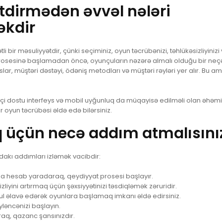
tdirmədən əvvəl nələri
əkdir
bir məsuliyyətdir, çünki seçiminiz, oyun təcrübənizi, təhlükəsizliyinizi
t prosesinə başlamadan öncə, oyunçuların nəzərə almalı olduğu bir neç
, müştəri dəstəyi, ödəniş metodları və müştəri rəyləri yer alır. Bu ami
.
əçi dostu interfeys və mobil uyğunluq da müqayisə edilməli olan əhəmiy
ir oyun təcrübəsi əldə edə bilərsiniz.
 üçün necə addım atmalısını
kı addımları izləmək vacibdir:
a hesab yaradaraq, qeydiyyat prosesi başlayır.
zliyini artırmaq üçün şəxsiyyətinizi təsdiqləmək zəruridir.
 əlavə edərək oyunlara başlamaq imkanı əldə edirsiniz.
ləncənizi başlayın.
aq, qazanc şansınızdır.