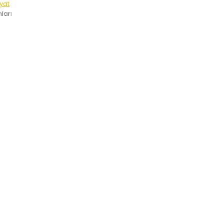
yat
ları