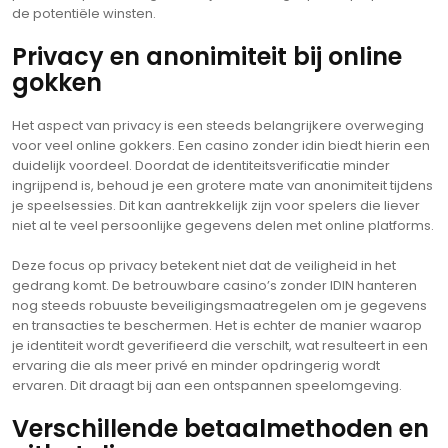
de potentiële winsten.
Privacy en anonimiteit bij online
gokken
Het aspect van privacy is een steeds belangrijkere overweging
voor veel online gokkers. Een casino zonder idin biedt hierin een
duidelijk voordeel. Doordat de identiteitsverificatie minder
ingrijpend is, behoud je een grotere mate van anonimiteit tijdens
je speelsessies. Dit kan aantrekkelijk zijn voor spelers die liever
niet al te veel persoonlijke gegevens delen met online platforms.
Deze focus op privacy betekent niet dat de veiligheid in het
gedrang komt. De betrouwbare casino’s zonder IDIN hanteren
nog steeds robuuste beveiligingsmaatregelen om je gegevens
en transacties te beschermen. Het is echter de manier waarop
je identiteit wordt geverifieerd die verschilt, wat resulteert in een
ervaring die als meer privé en minder opdringerig wordt
ervaren. Dit draagt bij aan een ontspannen speelomgeving.
Verschillende betaalmethoden en