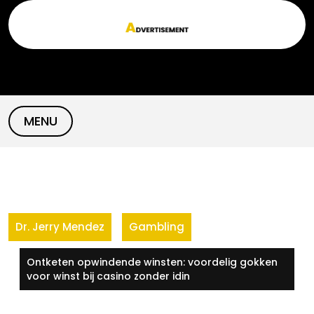
Skip
to
content
MENU
Dr. Jerry Mendez
Gambling
Ontketen opwindende winsten: voordelig gokken
voor winst bij casino zonder idin