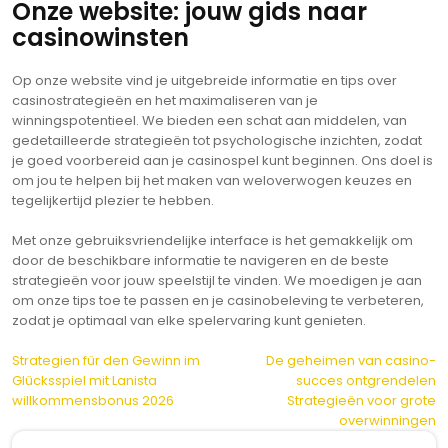
Onze website: jouw gids naar
casinowinsten
Op onze website vind je uitgebreide informatie en tips over
casinostrategieën en het maximaliseren van je
winningspotentieel. We bieden een schat aan middelen, van
gedetailleerde strategieën tot psychologische inzichten, zodat
je goed voorbereid aan je casinospel kunt beginnen. Ons doel is
om jou te helpen bij het maken van weloverwogen keuzes en
tegelijkertijd plezier te hebben.
Met onze gebruiksvriendelijke interface is het gemakkelijk om
door de beschikbare informatie te navigeren en de beste
strategieën voor jouw speelstijl te vinden. We moedigen je aan
om onze tips toe te passen en je casinobeleving te verbeteren,
zodat je optimaal van elke spelervaring kunt genieten.
Post
Strategien für den Gewinn im
De geheimen van casino-
Glücksspiel mit Lanista
succes ontgrendelen
navigation
willkommensbonus 2026
Strategieën voor grote
overwinningen