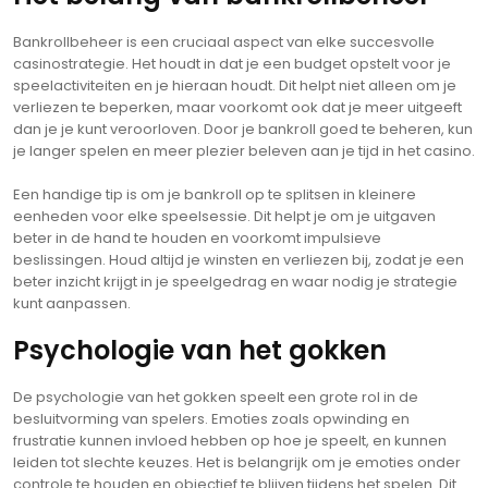
Bankrollbeheer is een cruciaal aspect van elke succesvolle
casinostrategie. Het houdt in dat je een budget opstelt voor je
speelactiviteiten en je hieraan houdt. Dit helpt niet alleen om je
verliezen te beperken, maar voorkomt ook dat je meer uitgeeft
dan je je kunt veroorloven. Door je bankroll goed te beheren, kun
je langer spelen en meer plezier beleven aan je tijd in het casino.
Een handige tip is om je bankroll op te splitsen in kleinere
eenheden voor elke speelsessie. Dit helpt je om je uitgaven
beter in de hand te houden en voorkomt impulsieve
beslissingen. Houd altijd je winsten en verliezen bij, zodat je een
beter inzicht krijgt in je speelgedrag en waar nodig je strategie
kunt aanpassen.
Psychologie van het gokken
De psychologie van het gokken speelt een grote rol in de
besluitvorming van spelers. Emoties zoals opwinding en
frustratie kunnen invloed hebben op hoe je speelt, en kunnen
leiden tot slechte keuzes. Het is belangrijk om je emoties onder
controle te houden en objectief te blijven tijdens het spelen. Dit