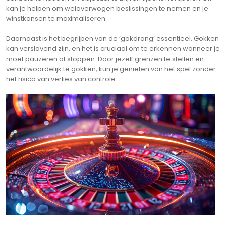
kan je helpen om weloverwogen beslissingen te nemen en je
winstkansen te maximaliseren.
Daarnaast is het begrijpen van de ‘gokdrang’ essentieel. Gokken
kan verslavend zijn, en het is cruciaal om te erkennen wanneer je
moet pauzeren of stoppen. Door jezelf grenzen te stellen en
verantwoordelijk te gokken, kun je genieten van het spel zonder
het risico van verlies van controle.