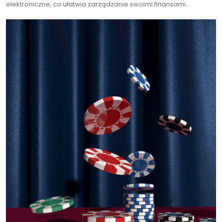
elektroniczne, co ułatwia zarządzanie swoimi finansami.