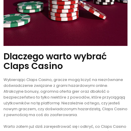
Dlaczego warto wybrać
Claps Casino
Wybierając Claps Casino, gracze mogą liczyć na niezrównane
doświadczenie związane z grami hazardowymi online.
Atrakcyjne bonusy, ogromna oferta gier oraz dbałość o
bezpieczeństwo to tylko niektóre z powodów, które przyciągają
użytkowników na tę platformę. Niezależnie od tego, czy jesteś
nowym graczem, czy doświadczonym hazardzistą, Claps Casino
z pewnością ma coś do zaoferowania.
Warto zatem już dziś zarejestrować się i odkryć, co Claps Casino