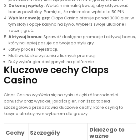
Dokonaj wpłaty:
Wpłać minimalną kwotę, aby aktywować
bonus powitalny. Pamiętaj, że minimalna wpłata to 50 PLN.
Wybierz swoją grę:
Claps Casino oferuje ponad 3000 gier, w
tym sloty i opcje kasyna na żywo. Wybierz swoje ulubione i
zacznij grać.
Aktywuj bonus:
Sprawdź dostępne promocje i aktywuj bonus,
który najlepiej pasuje do twojego stylu gry.
Łatwy proces rejestracji.
Możliwość skorzystania z licznych promocji.
Duży wybór gier dostępnych na platformie.
Kluczowe cechy Claps
Casino
Claps Casino wyróżnia się na rynku dzięki różnorodności
bonusów oraz wysokiej jakości gier. Poniższa tabela
szczegółowo przedstawia kluczowe cechy, które czynią to
kasyno atrakcyjnym wyborem dla graczy.
Dlaczego to
Cechy
Szczegóły
ważne