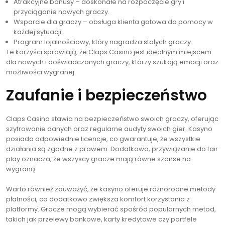
Atrakcyjne bonusy – doskonałe na rozpoczęcie gry i
przyciąganie nowych graczy.
Wsparcie dla graczy – obsługa klienta gotowa do pomocy w
każdej sytuacji.
Program lojalnościowy, który nagradza stałych graczy.
Te korzyści sprawiają, że Claps Casino jest idealnym miejscem
dla nowych i doświadczonych graczy, którzy szukają emocji oraz
możliwości wygranej.
Zaufanie i bezpieczeństwo
Claps Casino stawia na bezpieczeństwo swoich graczy, oferując
szyfrowanie danych oraz regularne audyty swoich gier. Kasyno
posiada odpowiednie licencje, co gwarantuje, że wszystkie
działania są zgodne z prawem. Dodatkowo, przywiązanie do fair
play oznacza, że wszyscy gracze mają równe szanse na
wygraną.
Warto również zauważyć, że kasyno oferuje różnorodne metody
płatności, co dodatkowo zwiększa komfort korzystania z
platformy. Gracze mogą wybierać spośród popularnych metod,
takich jak przelewy bankowe, karty kredytowe czy portfele