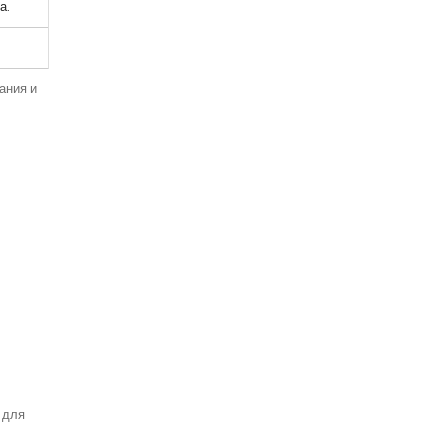
а.
ания и
 для