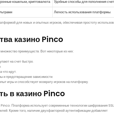
тронные кошельки, криптовалюта
Удобные способы для пополнения счет
ильтрами
Легкость использования платформы.
атформой для новых и опытных игроков, обеспечивая простоту использов
ва казино Pinco
а множество преимуществ. Вот некоторые из них:
пают на счет быстро.
.
 что идут.
ры и предотвращение зависимости.
пыт игры и способствует возврату игроков на платформу.
ть в казино Pinco
о Pinco. Платформа использует современные технологии шифрования SSL
елей. Кроме того, наличие двухфакторной аутентификации добавляет