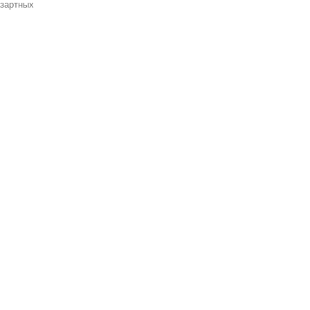
азартных