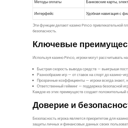
Методы оплаты
Банковские карты, элек
Интерфейс
Удобная навигация с ф
Эти функции делают казино Pinco привлекательной пл
безопасность.
Ключевые преимущест
Используя казино Pinco, игроки могут рассчитывать н
Быстрая скорость вывода средств — выигрыши посту
Разнообразие игр — от ставок на спорт до казино-игр
Прозрачные коэффициенты — игроки всегда знают, на
Ответственный гейминг — поддержка безопасной иг
Каждое из этих преимуществ создает положительный о
Доверие и безопаснос
Безопасность игрока является приоритетом для казин
защиты личных и финансовых данных своих пользоват