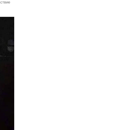
ьствие