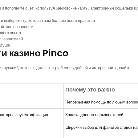
и пополните счет, используя банковские карты, электронные кошельки и
и выберите ту, которая вам больше всего нравится.
айтесь процессом!
вого опыта.
льзователей.
 душе.
и казино Pinco
 функций, которые делают игру более удобной и интересной. Давайте
Почему это важно
Непрерывная помощь по любым вопро
акторная аутентификация
Защита данных пользователей.
Широкий выбор для фанатов ставок на 