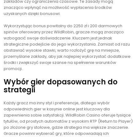
zakładów czy ograniczenia czasowe. Te zasady mogą
znacząco wpłynąć na możliwość wypłacenia środków
uzyskanych dzięki bonusowi.
Wykorzystując bonus powitalny do 2250 zł i 200 darmowych
spinów oferowany przez WildRobin, gracze mogą znacząco
wzbogacić swoje doświadczenie. Kluczem jest jednak
strategiczne podejście do jego wykorzystania. Zamiast od razu
obstawiać wysokie stawki, warto rozłożyć grę na mniejsze,
przemyślane zakłady, aby jak najlepiej wykorzystać dodatkowe
środki i zwiększyć swoje szanse na spełnienie warunków
promocji.
Wybór gier dopasowanych do
strategii
Każdy gracz ma inny styl i preferencje, dlatego wybór
odpowiednich gier w kasynie online jest kluczowy dla
zapewnienia sobie satysfakcji. WildRobin Casino oferuje tysiące
tytułów, od prostych automatów z wysokim RTP (Return to Player)
po złożone gry stołowe, gdzie strategia ma większe znaczenie.
Gracze powinni wybierać gry, które odpowiadają ich