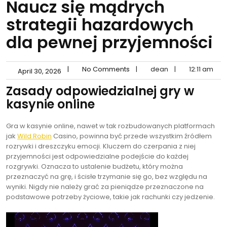
Naucz się mądrych
strategii hazardowych
dla pewnej przyjemności
|
No Comments
|
dean
|
12:11 am
April 30, 2026
Zasady odpowiedzialnej gry w
kasynie online
Gra w kasynie online, nawet w tak rozbudowanych platformach
jak
Wild Robin
Casino, powinna być przede wszystkim źródłem
rozrywki i dreszczyku emocji. Kluczem do czerpania z niej
przyjemności jest odpowiedzialne podejście do każdej
rozgrywki. Oznacza to ustalenie budżetu, który można
przeznaczyć na grę, i ścisłe trzymanie się go, bez względu na
wyniki. Nigdy nie należy grać za pieniądze przeznaczone na
podstawowe potrzeby życiowe, takie jak rachunki czy jedzenie.