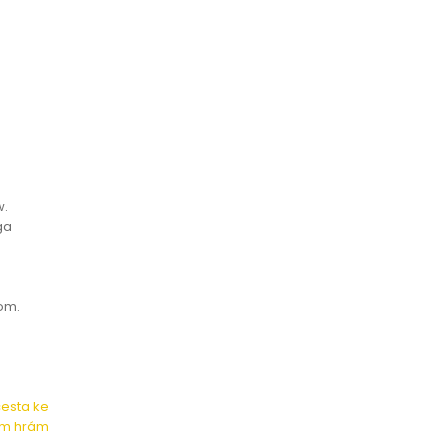
w.
ga
om.
cesta ke
ím hrám