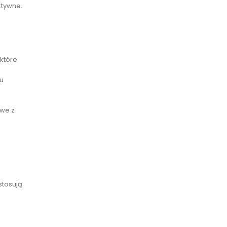
ktywne.
 które
u
owe z
stosują