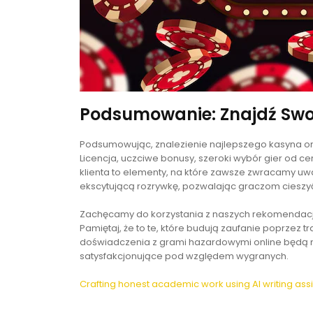
Podsumowanie: Znajdź Swoj
Podsumowując, znalezienie najlepszego kasyna o
Licencja, uczciwe bonusy, szeroki wybór gier od c
klienta to elementy, na które zawsze zwracamy uwa
ekscytującą rozrywkę, pozwalając graczom cieszy
Zachęcamy do korzystania z naszych rekomendacji
Pamiętaj, że to te, które budują zaufanie poprzez 
doświadczenia z grami hazardowymi online będą ni
satysfakcjonujące pod względem wygranych.
Post
Crafting honest academic work using AI writing ass
navigation