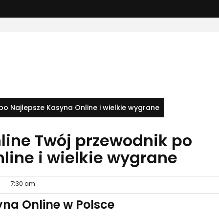
po Najlepsze Kasyna Online i wielkie wygrane
line Twój przewodnik po
line i wielkie wygrane
7:30 am
na Online w Polsce