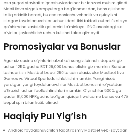
esa yuqori stavkali to’qnashuvlarda har bir lahzani muhim qiladi.
Mobil ilova sizga kompyuterga bog’lanmasdan, bahs qilishdan
to’liq erkinlik beradi, bu esa moslashuvchanlik va qulaylikni
istagan foydalanuvchilar uchun ideal. Ikki faktorli autentifikatsiya
qo’shimcha xavfsizlik qatlamini ta’minlaydi. RNG asosidagi stol
o’yinlari joylashtirish uchun kutishni talab qilmaydi.
Promosiyalar va Bonuslar
Agar siz casino o’yinlarini afzal ko’rsangiz, birinchi depozingiz
uchun 125% gacha BDT 25,000 bonus olishingiz mumkin. Bundan
tashqari, siz Mostbet bepul 250 ta coin olasiz, ular Mostbet Live
Games va Virtual Sportsda ishlatilishi mumkin. Yangi hisob
yaratgan yangi foydalanuvchilar Mostbet bonusini ro’yxatdan
o’tkazish uchun faollashtirishlari mumkin. O’yinchilar 500% ga
qadar 91,000 NPRgacha bo’lgan qiziqarli welcome bonus va 475
bepul spin bilan kutib olinadi.
Haqiqiy Pul Yig’ish
Android foydalanuvchilari faqat rasmiy Mostbet veb-saytidan