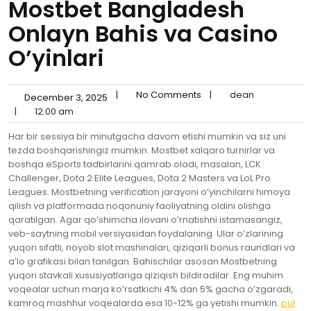
Mostbet Bangladesh
Onlayn Bahis va Casino
O’yinlari
|
No Comments
|
dean
December 3, 2025
|
12:00 am
Har bir sessiya bir minutgacha davom etishi mumkin va siz uni
tezda boshqarishingiz mumkin. Mostbet xalqaro turnirlar va
boshqa eSports tadbirlarini qamrab oladi, masalan, LCK
Challenger, Dota 2 Elite Leagues, Dota 2 Masters va LoL Pro
Leagues. Mostbetning verification jarayoni o’yinchilarni himoya
qilish va platformada noqonuniy faoliyatning oldini olishga
qaratilgan. Agar qo’shimcha ilovani o’rnatishni istamasangiz,
veb-saytning mobil versiyasidan foydalaning. Ular o’zlarining
yuqori sifatli, noyob slot mashinalari, qiziqarli bonus raundlari va
a’lo grafikasi bilan tanilgan. Bahischilar asosan Mostbetning
yuqori stavkali xususiyatlariga qiziqish bildiradilar. Eng muhim
voqealar uchun marja ko’rsatkichi 4% dan 5% gacha o’zgaradi,
kamroq mashhur voqealarda esa 10-12% ga yetishi mumkin.
pul