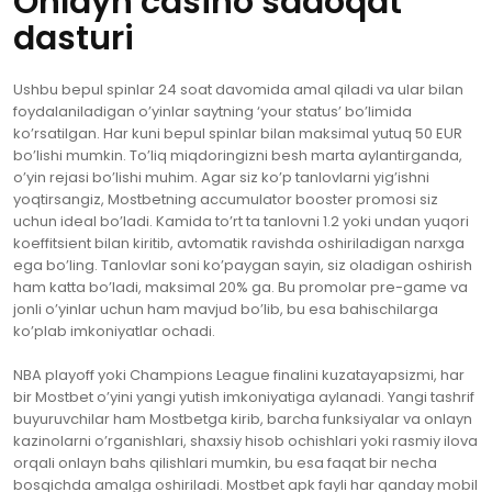
Onlayn casino sadoqat
dasturi
Ushbu bepul spinlar 24 soat davomida amal qiladi va ular bilan
foydalaniladigan o’yinlar saytning ‘your status’ bo’limida
ko’rsatilgan. Har kuni bepul spinlar bilan maksimal yutuq 50 EUR
bo’lishi mumkin. To’liq miqdoringizni besh marta aylantirganda,
o’yin rejasi bo’lishi muhim. Agar siz ko’p tanlovlarni yig’ishni
yoqtirsangiz, Mostbetning accumulator booster promosi siz
uchun ideal bo’ladi. Kamida to’rt ta tanlovni 1.2 yoki undan yuqori
koeffitsient bilan kiritib, avtomatik ravishda oshiriladigan narxga
ega bo’ling. Tanlovlar soni ko’paygan sayin, siz oladigan oshirish
ham katta bo’ladi, maksimal 20% ga. Bu promolar pre-game va
jonli o’yinlar uchun ham mavjud bo’lib, bu esa bahischilarga
ko’plab imkoniyatlar ochadi.
NBA playoff yoki Champions League finalini kuzatayapsizmi, har
bir Mostbet o’yini yangi yutish imkoniyatiga aylanadi. Yangi tashrif
buyuruvchilar ham Mostbetga kirib, barcha funksiyalar va onlayn
kazinolarni o’rganishlari, shaxsiy hisob ochishlari yoki rasmiy ilova
orqali onlayn bahs qilishlari mumkin, bu esa faqat bir necha
bosqichda amalga oshiriladi. Mostbet apk fayli har qanday mobil