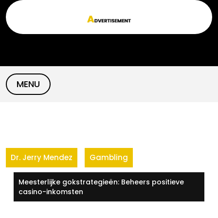
Skip
to
content
MENU
Dr. Jerry Mendez
Gambling
Meesterlijke gokstrategieën: Beheers positieve
casino-inkomsten