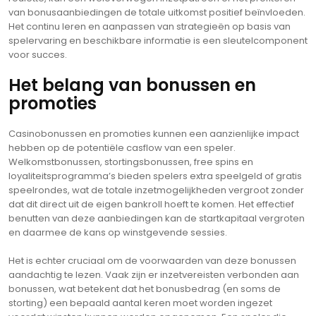
van bonusaanbiedingen de totale uitkomst positief beïnvloeden.
Het continu leren en aanpassen van strategieën op basis van
spelervaring en beschikbare informatie is een sleutelcomponent
voor succes.
Het belang van bonussen en
promoties
Casinobonussen en promoties kunnen een aanzienlijke impact
hebben op de potentiële casflow van een speler.
Welkomstbonussen, stortingsbonussen, free spins en
loyaliteitsprogramma’s bieden spelers extra speelgeld of gratis
speelrondes, wat de totale inzetmogelijkheden vergroot zonder
dat dit direct uit de eigen bankroll hoeft te komen. Het effectief
benutten van deze aanbiedingen kan de startkapitaal vergroten
en daarmee de kans op winstgevende sessies.
Het is echter cruciaal om de voorwaarden van deze bonussen
aandachtig te lezen. Vaak zijn er inzetvereisten verbonden aan
bonussen, wat betekent dat het bonusbedrag (en soms de
storting) een bepaald aantal keren moet worden ingezet