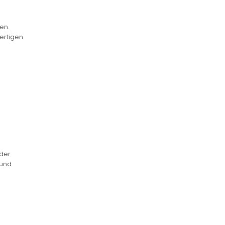
en.
ertigen
 der
 und