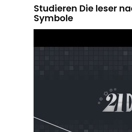
Studieren Die leser n
Symbole