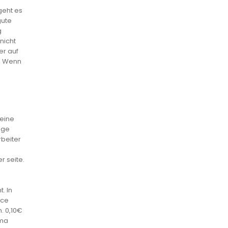
geht es
gute
g
nicht
er auf
. Wenn
keine
nge
rbeiter
r seite.
. In
ece
. 0,10€
ema