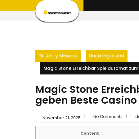
Skip
to
content
Dr. Jerry Mendez
Uncategorized
Magic Stone Erreichbar Spielautomat zum
Magic Stone Erreic
geben Beste Casino 
|
No Comments
|
d
November 21, 2025
Content