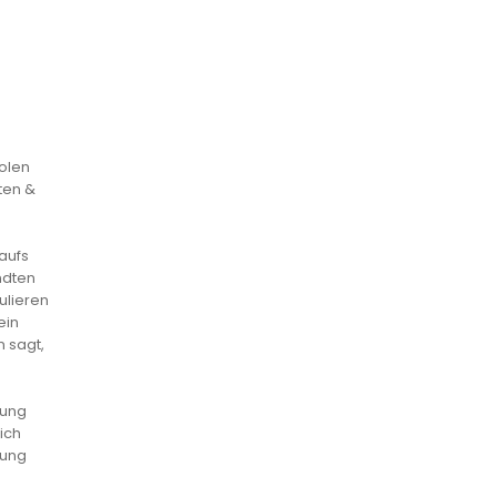
olen
ten &
aufs
ndten
ulieren
ein
 sagt,
kung
ich
rung