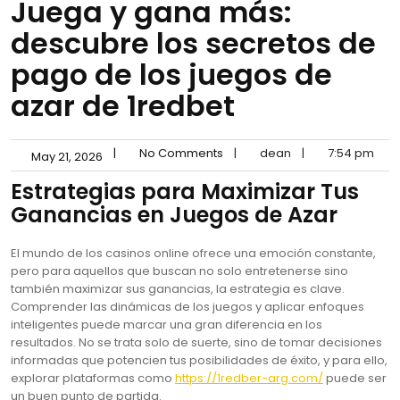
Juega y gana más:
descubre los secretos de
pago de los juegos de
azar de 1redbet
|
No Comments
|
dean
|
7:54 pm
May 21, 2026
Estrategias para Maximizar Tus
Ganancias en Juegos de Azar
El mundo de los casinos online ofrece una emoción constante,
pero para aquellos que buscan no solo entretenerse sino
también maximizar sus ganancias, la estrategia es clave.
Comprender las dinámicas de los juegos y aplicar enfoques
inteligentes puede marcar una gran diferencia en los
resultados. No se trata solo de suerte, sino de tomar decisiones
informadas que potencien tus posibilidades de éxito, y para ello,
explorar plataformas como
https://1redber-arg.com/
puede ser
un buen punto de partida.