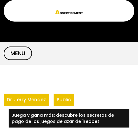
Skip
to
content
MENU
Dr. Jerry Mendez
Public
Juega y gana más: descubre los secretos de
pago de los juegos de azar de 1redbet