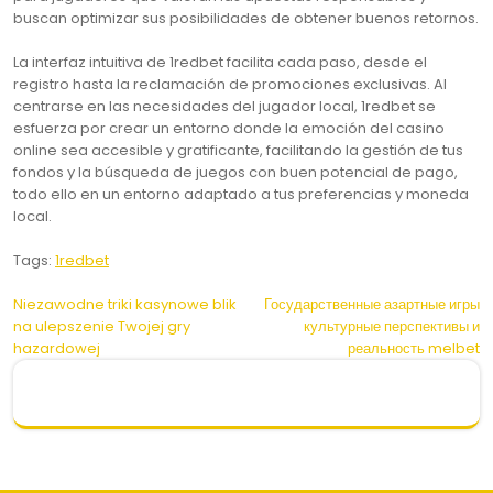
buscan optimizar sus posibilidades de obtener buenos retornos.
La interfaz intuitiva de 1redbet facilita cada paso, desde el
registro hasta la reclamación de promociones exclusivas. Al
centrarse en las necesidades del jugador local, 1redbet se
esfuerza por crear un entorno donde la emoción del casino
online sea accesible y gratificante, facilitando la gestión de tus
fondos y la búsqueda de juegos con buen potencial de pago,
todo ello en un entorno adaptado a tus preferencias y moneda
local.
Tags:
1redbet
Post
Niezawodne triki kasynowe blik
Государственные азартные игры
na ulepszenie Twojej gry
культурные перспективы и
navigation
hazardowej
реальность melbet