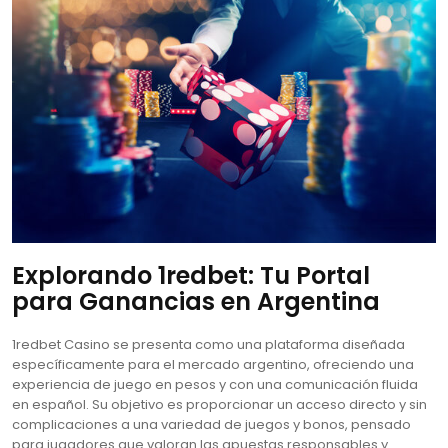
Explorando 1redbet: Tu Portal
para Ganancias en Argentina
1redbet Casino se presenta como una plataforma diseñada
específicamente para el mercado argentino, ofreciendo una
experiencia de juego en pesos y con una comunicación fluida
en español. Su objetivo es proporcionar un acceso directo y sin
complicaciones a una variedad de juegos y bonos, pensado
para jugadores que valoran las apuestas responsables y