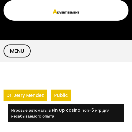
Skip
to
content
MENU
Dr. Jerry Mendez
Public
Игровые автоматы в Pin Up casino: топ-5 игр для
незабываемого опыта