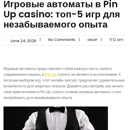
Игровые автоматы в Pin
Up casino: топ-5 игр для
незабываемого опыта
|
No Comments
|
dean
|
11:12 am
June 24, 2026
Игровые автоматы представляют собой важную часть любого
современного казино, и
Pin Up
casino не является исключением. С
богатым выбором игр, этот онлайн-ресурс предлагает удивительные
возможности для азартных игроков. Давайте рассмотрим, как начать
свои приключения в Pin Up casino и какие игровые автоматы стоит
попробовать для незабываемого опыта.