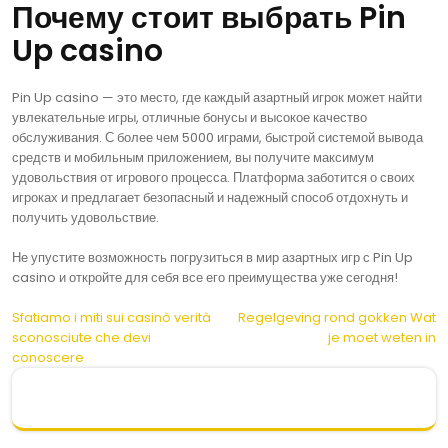
Почему стоит выбрать Pin
Up casino
Pin Up casino — это место, где каждый азартный игрок может найти
увлекательные игры, отличные бонусы и высокое качество
обслуживания. С более чем 5000 играми, быстрой системой вывода
средств и мобильным приложением, вы получите максимум
удовольствия от игрового процесса. Платформа заботится о своих
игроках и предлагает безопасный и надежный способ отдохнуть и
получить удовольствие.
Не упустите возможность погрузиться в мир азартных игр с Pin Up
casino и откройте для себя все его преимущества уже сегодня!
Post
Sfatiamo i miti sui casinò verità
Regelgeving rond gokken Wat
sconosciute che devi
je moet weten in
navigation
conoscere