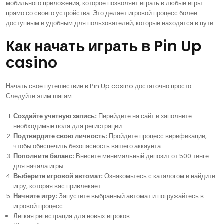
мобильного приложения, которое позволяет играть в любые игры
прямо со своего устройства. Это делает игровой процесс более
доступным и удобным для пользователей, которые находятся в пути.
Как начать играть в Pin Up
casino
Начать свое путешествие в Pin Up casino достаточно просто.
Следуйте этим шагам:
Создайте учетную запись:
Перейдите на сайт и заполните
необходимые поля для регистрации.
Подтвердите свою личность:
Пройдите процесс верификации,
чтобы обеспечить безопасность вашего аккаунта.
Пополните баланс:
Внесите минимальный депозит от 500 тенге
для начала игры.
Выберите игровой автомат:
Ознакомьтесь с каталогом и найдите
игру, которая вас привлекает.
Начните игру:
Запустите выбранный автомат и погружайтесь в
игровой процесс.
Легкая регистрация для новых игроков.