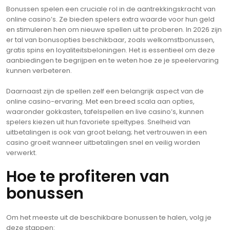
Bonussen spelen een cruciale rol in de aantrekkingskracht van
online casino’s. Ze bieden spelers extra waarde voor hun geld
en stimuleren hen om nieuwe spellen uit te proberen. In 2026 zijn
er tal van bonusopties beschikbaar, zoals welkomstbonussen,
gratis spins en loyaliteitsbeloningen. Het is essentieel om deze
aanbiedingen te begrijpen en te weten hoe ze je speelervaring
kunnen verbeteren.
Daarnaast zijn de spellen zelf een belangrijk aspect van de
online casino-ervaring. Met een breed scala aan opties,
waaronder gokkasten, tafelspellen en live casino’s, kunnen
spelers kiezen uit hun favoriete speltypes. Snelheid van
uitbetalingen is ook van groot belang; het vertrouwen in een
casino groeit wanneer uitbetalingen snel en veilig worden
verwerkt.
Hoe te profiteren van
bonussen
Om het meeste uit de beschikbare bonussen te halen, volg je
deze stappen: