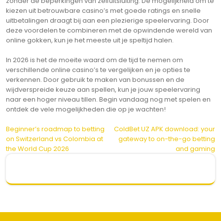
zonder de beperkingen van zelfuitsluiting. De mogelijkheid om te
kiezen uit betrouwbare casino’s met goede ratings en snelle
uitbetalingen draagt bij aan een plezierige speelervaring. Door
deze voordelen te combineren met de opwindende wereld van
online gokken, kun je het meeste uit je speltijd halen.
In 2026 is het de moeite waard om de tijd te nemen om
verschillende online casino’s te vergelijken en je opties te
verkennen. Door gebruik te maken van bonussen en de
wijdverspreide keuze aan spellen, kun je jouw speelervaring
naar een hoger niveau tillen. Begin vandaag nog met spelen en
ontdek de vele mogelijkheden die op je wachten!
Post
Beginner’s roadmap to betting
ColdBet UZ APK download: your
on Switzerland vs Colombia at
gateway to on-the-go betting
navigation
the World Cup 2026
and gaming