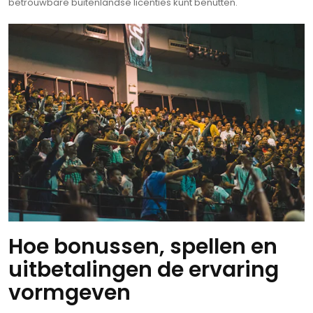
betrouwbare buitenlandse licenties kunt benutten.
Hoe bonussen, spellen en
uitbetalingen de ervaring
vormgeven