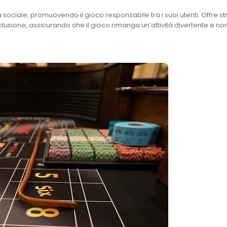
sociale, promuovendo il gioco responsabile tra i suoi utenti. Offre s
clusione, assicurando che il gioco rimanga un’attività divertente e non