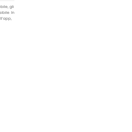
ile, gli
bile. In
ll’app,