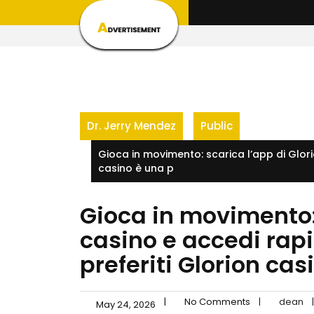
Skip
to
content
Dr. Jerry Mendez
Public
Gioca in movimento: scarica l’app di Glori
casino è una p
Gioca in movimento: 
casino e accedi rap
preferiti Glorion cas
|
No Comments
|
dean
|
May 24, 2026