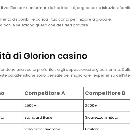
 verifica per confermare la tua identità, seguendo le istruzioni fornit
nto disponibili e carica il tuo conto per iniziare a giocare.
 giochi e seleziona quello che desideri provare.
ità di Glorion casino
 rendono una scelta preferita tra gli appassionati di giochi online. Dall
este caratteristiche sono pensate per migliorare l’esperienza dell’ute
no
Competitore A
Competitore B
2500+
2000+
ata
Standard Base
Sicurezza limitata
Solo orari lavorativi
Limitata