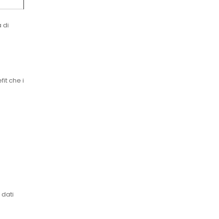
 di
it che i
 dati