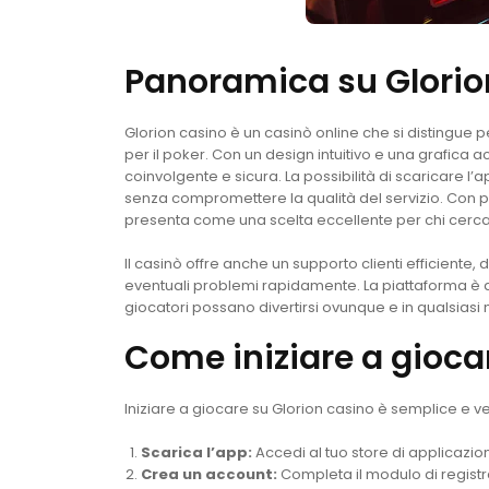
Panoramica su Glorio
Glorion casino è un casinò online che si distingue 
per il poker. Con un design intuitivo e una grafica 
coinvolgente e sicura. La possibilità di scaricare l’
senza compromettere la qualità del servizio. Con p
presenta come una scelta eccellente per chi cerca 
Il casinò offre anche un supporto clienti efficiente,
eventuali problemi rapidamente. La piattaforma è acc
giocatori possano divertirsi ovunque e in qualsias
Come iniziare a gioca
Iniziare a giocare su Glorion casino è semplice e ve
Scarica l’app:
Accedi al tuo store di applicazion
Crea un account:
Completa il modulo di registr