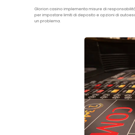
Glorion casino implementa misure di responsabilità 
per impostare limiti di deposito e opzioni di autoes
un problema.