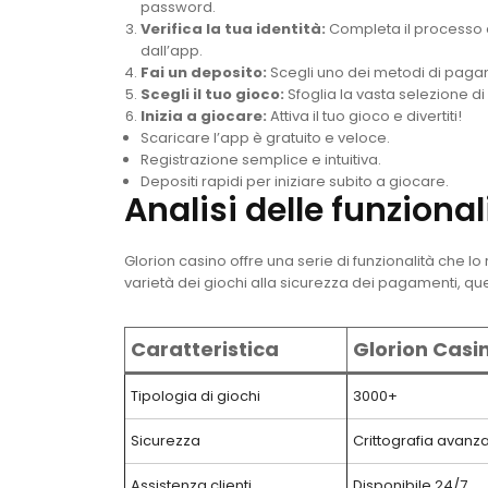
password.
Verifica la tua identità:
Completa il processo di
dall’app.
Fai un deposito:
Scegli uno dei metodi di pagame
Scegli il tuo gioco:
Sfoglia la vasta selezione di
Inizia a giocare:
Attiva il tuo gioco e divertiti!
Scaricare l’app è gratuito e veloce.
Registrazione semplice e intuitiva.
Depositi rapidi per iniziare subito a giocare.
Analisi delle funzional
Glorion casino offre una serie di funzionalità che lo
varietà dei giochi alla sicurezza dei pagamenti, qu
Caratteristica
Glorion Casi
Tipologia di giochi
3000+
Sicurezza
Crittografia avanz
Assistenza clienti
Disponibile 24/7