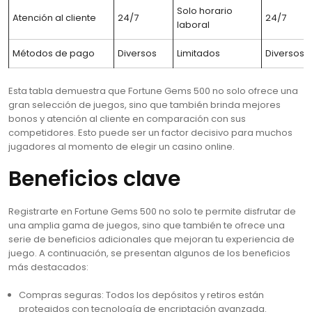
Solo horario
Atención al cliente
24/7
24/7
laboral
Métodos de pago
Diversos
Limitados
Diversos
Esta tabla demuestra que Fortune Gems 500 no solo ofrece una
gran selección de juegos, sino que también brinda mejores
bonos y atención al cliente en comparación con sus
competidores. Esto puede ser un factor decisivo para muchos
jugadores al momento de elegir un casino online.
Beneficios clave
Registrarte en Fortune Gems 500 no solo te permite disfrutar de
una amplia gama de juegos, sino que también te ofrece una
serie de beneficios adicionales que mejoran tu experiencia de
juego. A continuación, se presentan algunos de los beneficios
más destacados:
Compras seguras: Todos los depósitos y retiros están
protegidos con tecnología de encriptación avanzada.