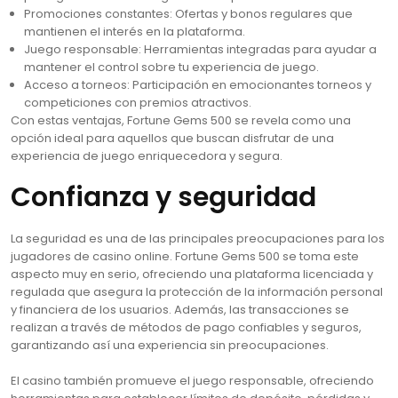
Promociones constantes: Ofertas y bonos regulares que
mantienen el interés en la plataforma.
Juego responsable: Herramientas integradas para ayudar a
mantener el control sobre tu experiencia de juego.
Acceso a torneos: Participación en emocionantes torneos y
competiciones con premios atractivos.
Con estas ventajas, Fortune Gems 500 se revela como una
opción ideal para aquellos que buscan disfrutar de una
experiencia de juego enriquecedora y segura.
Confianza y seguridad
La seguridad es una de las principales preocupaciones para los
jugadores de casino online. Fortune Gems 500 se toma este
aspecto muy en serio, ofreciendo una plataforma licenciada y
regulada que asegura la protección de la información personal
y financiera de los usuarios. Además, las transacciones se
realizan a través de métodos de pago confiables y seguros,
garantizando así una experiencia sin preocupaciones.
El casino también promueve el juego responsable, ofreciendo