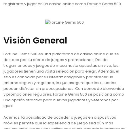
registrarte y jugar en un casino online como Fortune Gems 500.
Visión General
Fortune Gems 500 es una plataforma de casino online que se
destaca por su oferta de juegos y promociones. Desde
tragamonedas y juegos de mesa hasta apuestas en vivo, los
jugadores tienen una vasta selección para elegir. Además, el
sitio es conocido por su interfaz amigable y por ofrecer un
entorno seguro y regulado, lo que asegura que los usuarios
puedan disfrutar sin preocupaciones. Con bonos de bienvenida
y promociones regulares, Fortune Gems 500 se posiciona como
una opción atractiva para nuevos jugadores y veteranos por
igual.
Además, la posibilidad de acceder a juegos en dispositivos
móviles permite que la experiencia de juego sea aún más
conveniente. Los casinos online han revolucionado la manera en