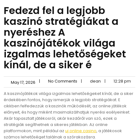
Fedezd fel a legjobb
kaszinó stratégiákat a
nyeréshez A
kaszinójátékok világa
izgalmas lehetőségeket
kínál, de a siker é
|
No Comments
|
dean
|
12:28 pm
May 17, 2026
A kaszinójátékok világa izgalmas lehetőségeket kínál, de a siker
érdekében fontos, hogy ismerjük a legjobb stratégiákat. E
cikkben felfedezzük a kaszinók működését, az online játékok
előnyeit, és hogy miként maximalizálhatjuk nyerési esélyeinket.
Akár tapasztalt játékosról, akár kezdőről van szó, ezek a
stratégiák segíthetnek a sikeres játékban. Az online
platformokon, mint például az
uj online casino
, a játékosok
számos lehetőséget találnak a szórakozásra.