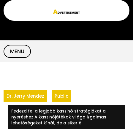
Skip
to
content
MENU
Dr. Jerry Mendez
Public
Fedezd fel a legjobb kaszinó stratégiákat a
nyeréshez A kaszinójátékok világa izgalmas
lehetőségeket kínál, de a siker é