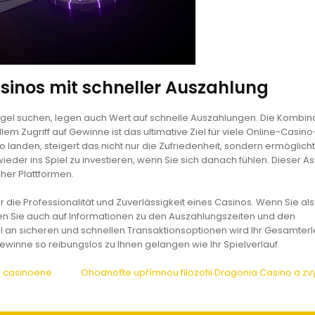
asinos mit schneller Auszahlung
gel suchen, legen auch Wert auf schnelle Auszahlungen. Die Kombin
Zugriff auf Gewinne ist das ultimative Ziel für viele Online-Casino
 landen, steigert das nicht nur die Zufriedenheit, sondern ermöglicht
eder ins Spiel zu investieren, wenn Sie sich danach fühlen. Dieser A
cher Plattformen.
 für die Professionalität und Zuverlässigkeit eines Casinos. Wenn Sie al
n Sie auch auf Informationen zu den Auszahlungszeiten und den
an sicheren und schnellen Transaktionsoptionen wird Ihr Gesamterl
ewinne so reibungslos zu Ihnen gelangen wie Ihr Spielverlauf.
ke casinoene
Ohodnoťte upřímnou filozofii Dragonia Casino a zv