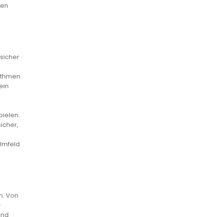
gen
sicher
rithmen
ein
pielen.
icher,
 Umfeld
n. Von
-
und