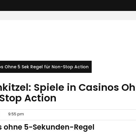
nos Ohne 5 Sek Regel für Non-Stop Action
kitzel: Spiele in Casinos O
-Stop Action
|
9:55 pm
os ohne 5-Sekunden-Regel