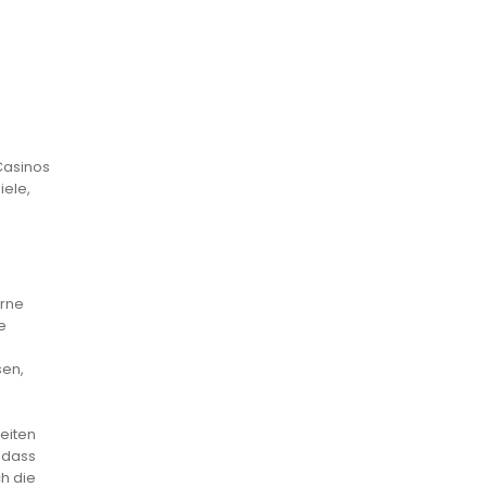
Casinos
iele,
erne
e
s
sen,
eiten
, dass
ch die