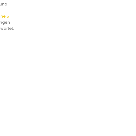
 und
hne 5
ungen
wartet.