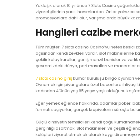
Yaklaşık olarak 10 yıl önce 7 Slots Casino çoğunlukl
ziyaretçilerinin yarısı hanımlardan. Onlar yalnızca
promosyonlara dahil olur, yarışmalarda büyük kaza
Hangileri cazibe merk
Tüm müşteri 7 slots casino Casino’yu nefes kesici
açısından kendi zevkleri vardır. slot makinelerine ka
çekilir kolay kurallar, geniş menzil bahisler ve varlı
çevremizdeki dünya, peri masalları ve maceralar ad
7 slots casino giriş
kumar kuruluşu bingo oyunları ve
Oynamak için piyangolara özel becerilere ihtiyaç. L
kadından 4’ünün yaş 65 yaşın yaşlı olduğunu keşfede
Eğer yemek eğlence hakkında, adamlar poker, bakara
formatı seçiyorlar, gerçek krupiyelerin süreçte bulun
Güçlü cinsiyetin temsilcileri kendi çoğu kumarhanele
gerginliği azaltmak. Slot makineleri ve çeşitli eğl
kulüpleri ziyaret etmek ek olarak kaygı direnmeye 