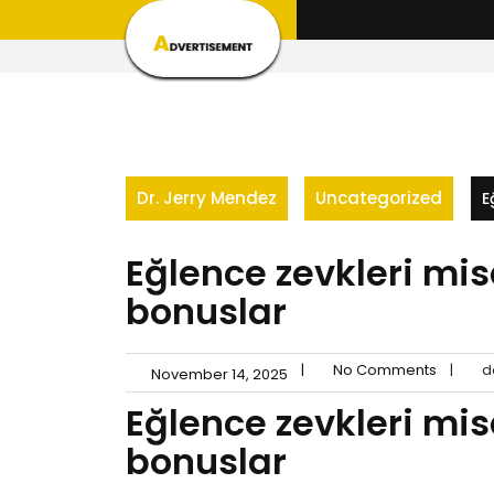
Skip
to
content
Dr. Jerry Mendez
Uncategorized
E
Eğlence zevkleri misa
bonuslar
|
No Comments
|
d
November 14, 2025
Eğlence zevkleri misa
bonuslar