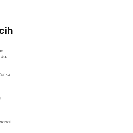
cih
an
oda,
 Çünkü
ı
 –
 sanal