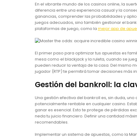
En el vibrante mundo de los casinos online, la sue
diferencia entre una experiencia casual y la conse
ganancias, comprender las probabilidades y aplic
juegos adecuados, sino también gestionar el bankr
plataformas de juego, como la
mejor app de apue
El primer paso para optimizar tus apuestas es fami
mesa como el blackjack y la ruleta, cuando se jueg
pueden reducir la ventaja de la casa. Del mismo mo
jugador (RTP) te permitirá tomar decisiones más in
Gestión del bankroll: la cla
Una gestión efectiva del bankroll es, sin duda, uno
potencialmente rentable en cualquier casino. Esta
ganar es esencial. Esto te protege de pérdidas exc
neda tu juicio financiero. Definir una cantidad máx
recomendables.
Implementar un sistema de apuestas, como la Marti