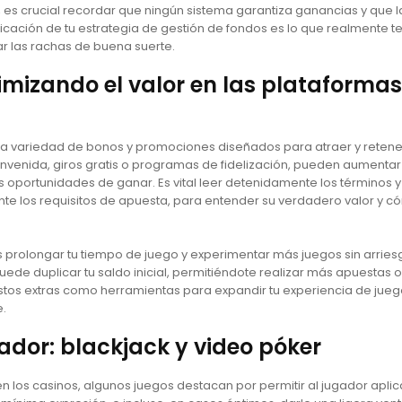
 es crucial recordar que ningún sistema garantiza ganancias y que l
plicación de tu estrategia de gestión de fondos es lo que realmente t
ar las rachas de buena suerte.
mizando el valor en las plataformas
una variedad de bonos y promociones diseñados para atraer y retene
envenida, giros gratis o programas de fidelización, pueden aumentar
us oportunidades de ganar. Es vital leer detenidamente los términos y
te los requisitos de apuesta, para entender su verdadero valor y 
s prolongar tu tiempo de juego y experimentar más juegos sin arriesg
uede duplicar tu saldo inicial, permitiéndote realizar más apuestas 
tos extras como herramientas para expandir tu experiencia de jueg
.
ador: blackjack y video póker
 los casinos, algunos juegos destacan por permitir al jugador aplic