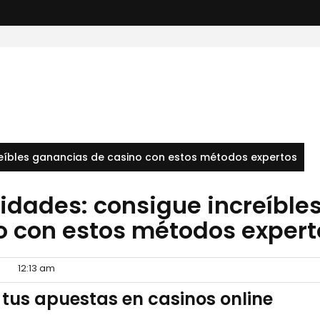
reíbles ganancias de casino con estos métodos expertos
idades: consigue increíble
o con estos métodos expert
12:13 am
 tus apuestas en casinos online