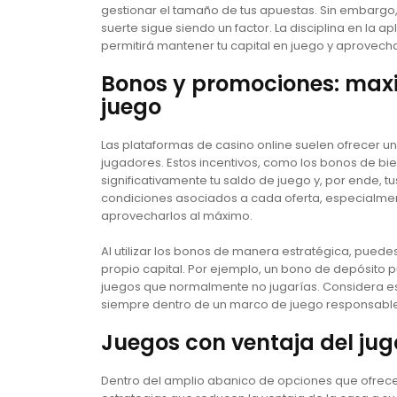
gestionar el tamaño de tus apuestas. Sin embargo,
suerte sigue siendo un factor. La disciplina en la a
permitirá mantener tu capital en juego y aprovech
Bonos y promociones: maxi
juego
Las plataformas de casino online suelen ofrecer 
jugadores. Estos incentivos, como los bonos de bi
significativamente tu saldo de juego y, por ende, t
condiciones asociados a cada oferta, especialmen
aprovecharlos al máximo.
Al utilizar los bonos de manera estratégica, puede
propio capital. Por ejemplo, un bono de depósito p
juegos que normalmente no jugarías. Considera es
siempre dentro de un marco de juego responsable
Juegos con ventaja del jug
Dentro del amplio abanico de opciones que ofrecen