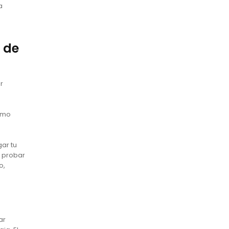
a
e
 de
r
cómo
ar tu
o probar
o,
ar