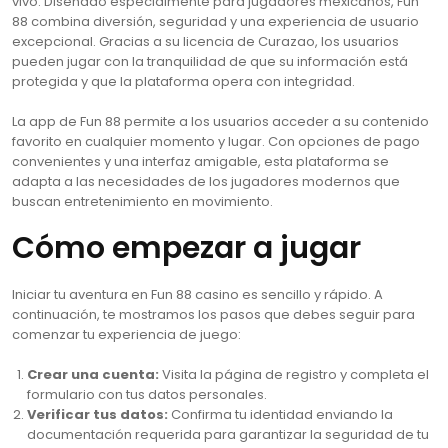
vivo. Diseñado especialmente para jugadores mexicanos, Fun
88 combina diversión, seguridad y una experiencia de usuario
excepcional. Gracias a su licencia de Curazao, los usuarios
pueden jugar con la tranquilidad de que su información está
protegida y que la plataforma opera con integridad.
La app de Fun 88 permite a los usuarios acceder a su contenido
favorito en cualquier momento y lugar. Con opciones de pago
convenientes y una interfaz amigable, esta plataforma se
adapta a las necesidades de los jugadores modernos que
buscan entretenimiento en movimiento.
Cómo empezar a jugar
Iniciar tu aventura en Fun 88 casino es sencillo y rápido. A
continuación, te mostramos los pasos que debes seguir para
comenzar tu experiencia de juego:
Crear una cuenta:
Visita la página de registro y completa el
formulario con tus datos personales.
Verificar tus datos:
Confirma tu identidad enviando la
documentación requerida para garantizar la seguridad de tu