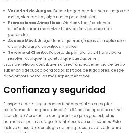
Variedad de Juegos:
Desde tragamonedas hasta juegos de
mesa, siempre hay algo nuevo para disfrutar.
Promociones Atractivas:
Ofertas y bonificaciones
diseñadas para maximizar tu diversión y potencial de
ganancias.
Acceso Móvil:
Juega donde quieras gracias a su aplicación
diseñada para dispositivos móviles.
Servicio al Cliente:
Soporte disponible las 24 horas para
resolver cualquier inquietud que puedas tener.
Estos beneficios contribuyen a crear una experiencia de juego
superior, adecuada para todos los tipos de jugadores, desde
principiantes hasta los más experimentados.
Confianza y seguridad
El aspecto de la seguridad es fundamental en cualquier
plataforma de juegos en línea. Fun 88 casino opera bajo una
licencia de Curazao, lo que garantiza que sigue estrictas
normativas para proteger los intereses de sus usuarios. Esto
incluye el uso de tecnología de encriptación avanzada para