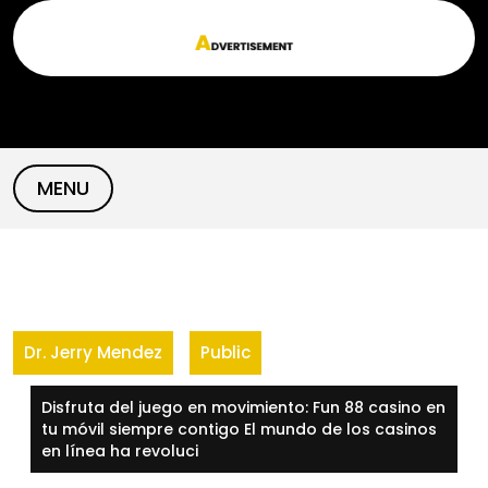
Skip
to
content
MENU
Dr. Jerry Mendez
Public
Disfruta del juego en movimiento: Fun 88 casino en
tu móvil siempre contigo El mundo de los casinos
en línea ha revoluci