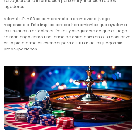
salvaguardar la información personal y financiera de los
jugadores.
Además, Fun 88 se compromete a promover el juego
responsable. Esto implica ofrecer herramientas que ayuden a
los usuarios a establecer límites y asegurarse de que el juego
se mantenga como una forma de entretenimiento. La confianza
en la plataforma es esencial para disfrutar de los juegos sin
preocupaciones.