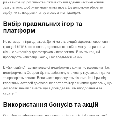
рівня виграшу, розгляньте можливість виведення частини коштів,
замість того, щоб ризикувати ними знову. Це допоможе зберегти
здобутки та продовжити гру з розумним підходом.
Вибір правильних ігор та
платформ
Не всі азартні ігри однакові. Деякі мають вищий відсоток повернення
гравцеві (RTP), що означає, що вони потенційно можуть принести
більше виграшів у довгостроковій перспективі. Вивчіть ігри, які
пропонують найкращі шанси, і зосередьтеся на них.
Вибір надійної та ліцензованої платформи є критично важливим. Такі
платформи, як Casper Spins, забезпечують чесну гру, захист даних
та прозорість виплат. Вони часто пропонують різноманітні ігри, від
класичних лотерей до сучасних слотів та ігор з живими дилерами, що
дозволяє знайти саме те, що відповідає вашим вподобанням та
стратегії.
Використання бонусів та акцій
Онлайн-платформи часто пропонують різноманітні бонуси та акції