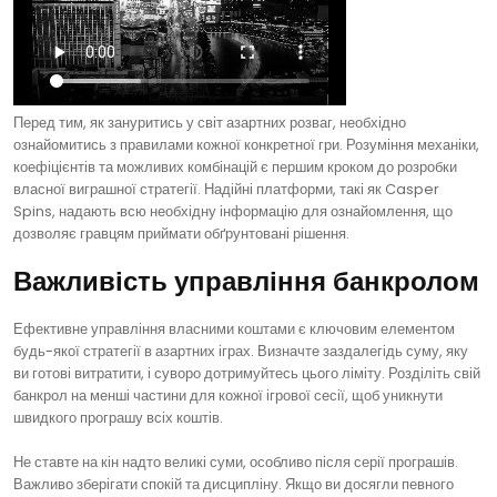
Перед тим, як зануритись у світ азартних розваг, необхідно
ознайомитись з правилами кожної конкретної гри. Розуміння механіки,
коефіцієнтів та можливих комбінацій є першим кроком до розробки
власної виграшної стратегії. Надійні платформи, такі як Casper
Spins, надають всю необхідну інформацію для ознайомлення, що
дозволяє гравцям приймати обґрунтовані рішення.
Важливість управління банкролом
Ефективне управління власними коштами є ключовим елементом
будь-якої стратегії в азартних іграх. Визначте заздалегідь суму, яку
ви готові витратити, і суворо дотримуйтесь цього ліміту. Розділіть свій
банкрол на менші частини для кожної ігрової сесії, щоб уникнути
швидкого програшу всіх коштів.
Не ставте на кін надто великі суми, особливо після серії програшів.
Важливо зберігати спокій та дисципліну. Якщо ви досягли певного