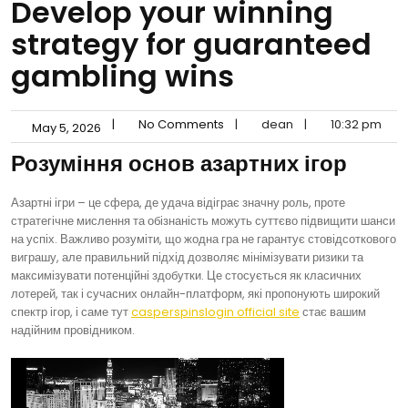
Develop your winning
strategy for guaranteed
gambling wins
|
No Comments
|
dean
|
10:32 pm
May 5, 2026
Розуміння основ азартних ігор
Азартні ігри – це сфера, де удача відіграє значну роль, проте
стратегічне мислення та обізнаність можуть суттєво підвищити шанси
на успіх. Важливо розуміти, що жодна гра не гарантує стовідсоткового
виграшу, але правильний підхід дозволяє мінімізувати ризики та
максимізувати потенційні здобутки. Це стосується як класичних
лотерей, так і сучасних онлайн-платформ, які пропонують широкий
спектр ігор, і саме тут
casperspinslogin official site
стає вашим
надійним провідником.