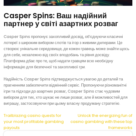
Casper Spins: Ваш надійний
партнер у світі азартних розваг
Casper Spins пропонує захопливий досвід, об’єднуючи класичні
лотереї з широким вибором слотів та ігор з живими дилерами. Це
створює унікальне середовище, де кожен гравець може знайти щось
для себе, незалежно від своїх вподобань та рівня досвіду.
Платформа дбає про те, щоб надати гравцям всю необхідну
інформацію для безпечної та захопливої гри.
Надійність Casper Spins підтверджується увагою до деталей та
прагненням забезпечити відмінний сервіс. Пропонуючи різноманітні
ігри та підходи до азартних розваг, Casper Spins стає чудовим
вибором для тих, хто шукає не лише розваг, але й можливостей для
виграшу, застосовуючи при цьому власну продуману стратегію.
Post
Trailblazing casino quests for
Unlock the energizing fun of
your most profitable gambling
casino gambling with these top
navigation
payouts
frameworks