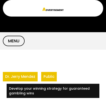
Skip
to
content
MENU
Dr. Jerry Mendez
Public
Develop your winning strategy for guaranteed
gambling wins