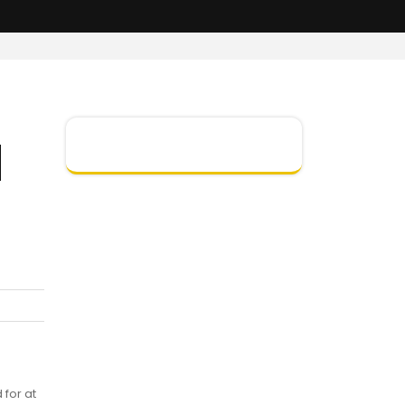
 for at