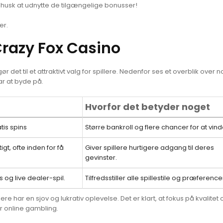
g husk at udnytte de tilgængelige bonusser!
er.
Crazy Fox Casino
 det til et attraktivt valg for spillere. Nedenfor ses et overblik over n
r at byde på.
Hvorfor det betyder noget
atis spins
Større bankroll og flere chancer for at vind
gt, ofte inden for få
Giver spillere hurtigere adgang til deres
gevinster.
s og live dealer-spil.
Tilfredsstiller alle spillestile og præference
ere har en sjov og lukrativ oplevelse. Det er klart, at fokus på kvalitet 
or online gambling.