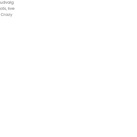
t udvalg
ts, live
n Crazy