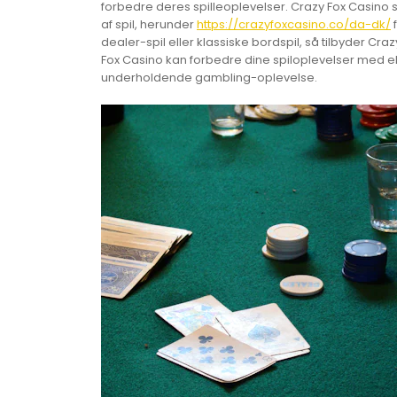
forbedre deres spilleoplevelser. Crazy Fox Casino sk
af spil, herunder
https://crazyfoxcasino.co/da-dk/
f
dealer-spil eller klassiske bordspil, så tilbyder Cra
Fox Casino kan forbedre dine spiloplevelser med ek
underholdende gambling-oplevelse.