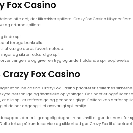
y Fox Casino
elene ofte det, der tiltrækker spillere. Crazy Fox Casino tilbyder flere
ye og erfarne spillere.
g finde spil.
 at forøge bankrolls.
 til at vælge deres favoritmetode.
ninger og sikrer retfærdige spil.
il forventningerne og giver en tryg og underholdende spilleoplevelse.
s Crazy Fox Casino
lger et online casino. Crazy Fox Casino prioriterer spillernes sikkerh
skytte personlige og finansielle oplysninger. Casinoet er også licens
 at alle spil er retfærdige og gennemsigtige. Spillere kan derfor spil
g at de har adgang til et ansvarligt spillemiljø.
support, der er tilgængelig døgnet rundt, hvilket gør det nemt for sp
Dette fokus på kundeservice og sikkerhed gør Crazy Fox til et betroet 