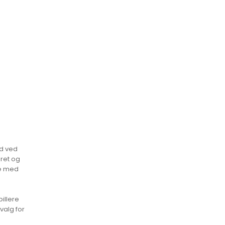
ed ved
eret og
le med
illere
valg for