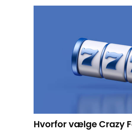
Hvorfor vælge Crazy 