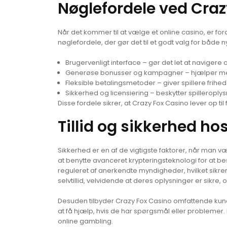
Nøglefordele ved Craz
Når det kommer til at vælge et online casino, er ford
nøglefordele, der gør det til et godt valg for både n
Brugervenligt interface – gør det let at navigere o
Generøse bonusser og kampagner – hjælper med
Fleksible betalingsmetoder – giver spillere frihed
Sikkerhed og licensiering – beskytter spilleroplys
Disse fordele sikrer, at Crazy Fox Casino lever op t
Tillid og sikkerhed ho
Sikkerhed er en af de vigtigste faktorer, når man væ
at benytte avanceret krypteringsteknologi for at be
reguleret af anerkendte myndigheder, hvilket sikrer,
selvtillid, velvidende at deres oplysninger er sikre, o
Desuden tilbyder Crazy Fox Casino omfattende kunde
at få hjælp, hvis de har spørgsmål eller problemer. 
online gambling.