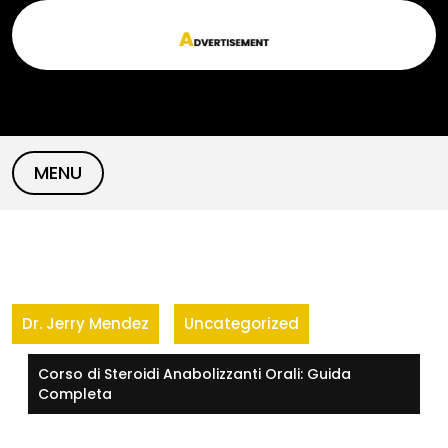
Skip
to
content
MENU
Dr. Jerry Mendez
Uncategorized
Corso di Steroidi Anabolizzanti Orali: Guida
Completa