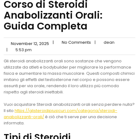
Corso di Steroidi
Anabolizzanti Orali:
Guida Completa
|
No Comments
|
dean
November 12, 2025
|
5:53 pm
Gli steroidi anabolizzanti orali sono sostanze che vengono
utilizzate da atleti e bodybuilder per migliorare la performance
fisica e aumentare la massa muscolare. Questi composti chimici
imitano gli effetti del testosterone nel corpo e possono essere
assunti per via orale, rendendo il loro utilizzo più comodo
rispetto agli steroidi iniettabili.
Vuoi acquistare Steroidi anabolizzanti orali senza perdere nulla?
Il sito
https://glisteroidipiusicuri.com/categoria/steroidi-
anabolizzanti-orali/
è ciò che ti serve per una decisione
informata.
Tipi di Steroidi