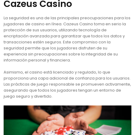
Cazeus Casino
La seguridad es una de las principales preocupaciones para los
jugadores de casino en línea. Cazeus Casino toma en serio la
protección de sus usuarios, utilizando tecnología de
encriptación avanzada para garantizar que todos los datos y
transacciones estén seguros. Este compromiso con la
seguridad permite que los jugadores disfruten de su
experiencia sin preocupaciones sobre la integridad de su
información personal y financiera.
Asimismo, el casino está licenciado y regulado, lo que
proporciona una capa adicional de confianza para los usuarios.
Las prácticas de juego responsable se promueven activamente,
asegurando que todos los jugadores tengan un entorno de
juego seguro y divertido.