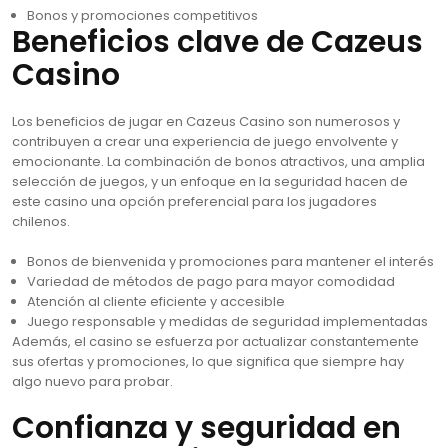
Bonos y promociones competitivos
Beneficios clave de Cazeus
Casino
Los beneficios de jugar en Cazeus Casino son numerosos y
contribuyen a crear una experiencia de juego envolvente y
emocionante. La combinación de bonos atractivos, una amplia
selección de juegos, y un enfoque en la seguridad hacen de
este casino una opción preferencial para los jugadores
chilenos.
Bonos de bienvenida y promociones para mantener el interés
Variedad de métodos de pago para mayor comodidad
Atención al cliente eficiente y accesible
Juego responsable y medidas de seguridad implementadas
Además, el casino se esfuerza por actualizar constantemente
sus ofertas y promociones, lo que significa que siempre hay
algo nuevo para probar.
Confianza y seguridad en